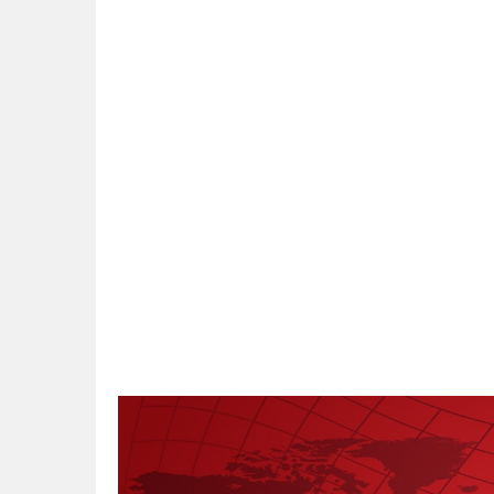
14:58
ÖZARSLAN ŞEKER FABR
15:45
ŞEKER FABRİKASI 72. 
20:50
Amasya Şeker Fabrikas
18:45
AÇI EĞİTİM KURUMLARIND
Kandili Mesajı
17:04
Amasya’da Dev Motosikl
16:04
2026 yılı berat kandili k