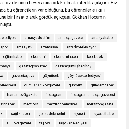
 biz de onun heyecanına ortak olmak istedik açıkçası. Biz
mda bu öğrencilerin var olduğunu, bu öğrencilerle ilgili
unu bir fırsat olarak gördük açıkçası. Gökhan Hocamın
nuştu.
elediyesi
amasyadostfm
amasyagazete
amasyahaber
spor
amasyatv
artamasya
artradyotelevizyon
eğitimhaber
ekonomi
ekonomihaber
facebook
amasya
gazetegöynücek
gazetegümüşhacıköy
va
gazetetaşova
göynücek
göynücekbelediyesi
elediyesi
gümüşhacıköygazete
gündem
gündemhaber
hamamözügazete
instagram
instagramamasyagazetesi
zinhaber
merzifon
merzifonbelediyesi
merzifongazete
ık
sağlıkhaber
şehzadelerşehri
siyaset
siyasethaber
suluovagazete
taşova
taşovabelediyesi