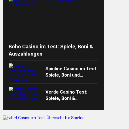
Boho Casino im Test: Spiele, Boni &
Auszahlungen
Spinline Casino im Test:
Spiele, Boni und
Auszahlung
Verde Casino Test:
Spiele, Boni &
Auszahlungen