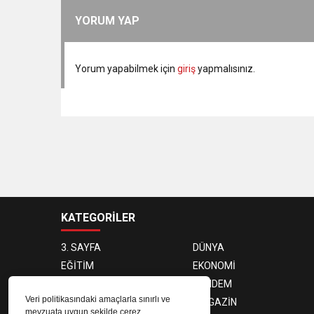
YORUM YAP
Yorum yapabilmek için
giriş
yapmalısınız.
KATEGORİLER
3. SAYFA
DÜNYA
EĞİTİM
EKONOMİ
FOTO GALERİ
GÜNDEM
Veri politikasındaki amaçlarla sınırlı ve
KÜLTÜR SANAT
MAGAZİN
mevzuata uygun şekilde çerez