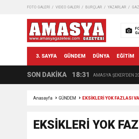
FOTO GALERİ
VIDEO GALERİ
BURÇLAR
YAZARLAR
GAZ
İLETİŞİM
F
G
17:04
Amasya’da Dev Motosikl
16:04
3. SAYFA
GÜNDEM
DÜNYA
EĞİTİM
2026 yılı berat kandili k
SON DAKİKA
18:31
AMASYA ŞEKER’DEN 202
16:51
Konya Selçuk Üniversit
Anasayfa
GÜNDEM
EKSİKLERİ YOK FAZLASI V
15:32
YETER ARTIK FERHAT İLE ŞİRİN’İN YOLUNA ENGEL! HALK TEPKİLİ: “YOLU KAPATMAK ÇÖZÜM DEĞİL,
Tehditler ve Fırsatlar” 
EKSİKLERİ YOK FA
15:23
SAATCİ ÇİFCİMİZİ Hİ
GÖREVİNİ YAP!”
gerçekleştirildi.