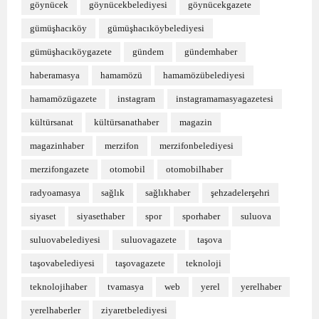
göynücek
göynücekbelediyesi
göynücekgazete
gümüşhacıköy
gümüşhacıköybelediyesi
gümüşhacıköygazete
gündem
gündemhaber
haberamasya
hamamözü
hamamözübelediyesi
hamamözügazete
instagram
instagramamasyagazetesi
kültürsanat
kültürsanathaber
magazin
magazinhaber
merzifon
merzifonbelediyesi
merzifongazete
otomobil
otomobilhaber
radyoamasya
sağlık
sağlıkhaber
şehzadelerşehri
siyaset
siyasethaber
spor
sporhaber
suluova
suluovabelediyesi
suluovagazete
taşova
taşovabelediyesi
taşovagazete
teknoloji
teknolojihaber
tvamasya
web
yerel
yerelhaber
yerelhaberler
ziyaretbelediyesi