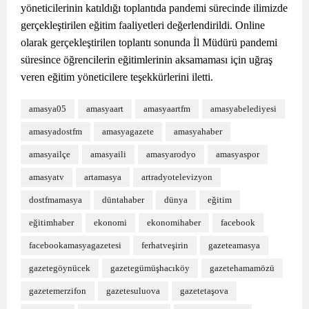
yöneticilerinin katıldığı toplantıda pandemi sürecinde ilimizde
gerçekleştirilen eğitim faaliyetleri değerlendirildi. Online
olarak gerçekleştirilen toplantı sonunda İl Müdürü pandemi
süresince öğrencilerin eğitimlerinin aksamaması için uğraş
veren eğitim yöneticilere teşekkürlerini iletti.
amasya05
amasyaart
amasyaartfm
amasyabelediyesi
amasyadostfm
amasyagazete
amasyahaber
amasyailçe
amasyaili
amasyarodyo
amasyaspor
amasyatv
artamasya
artradyotelevizyon
dostfmamasya
düntahaber
dünya
eğitim
eğitimhaber
ekonomi
ekonomihaber
facebook
facebookamasyagazetesi
ferhatveşirin
gazeteamasya
gazetegöynücek
gazetegümüşhacıköy
gazetehamamözü
gazetemerzifon
gazetesuluova
gazetetaşova