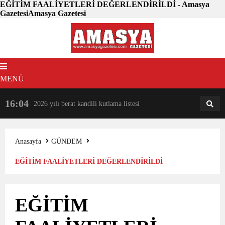
EĞİTİM FAALİYETLERİ DEĞERLENDİRİLDİ - Amasya
GazetesiAmasya Gazetesi
MENÜ
16:04
18:31
2026 yılı berat kandili kutlama listesi
AM
AN
Anasayfa
GÜNDEM
EĞİTİM FAALİYETLERİ DEĞERLENDİRİLDİ
EĞİTİM