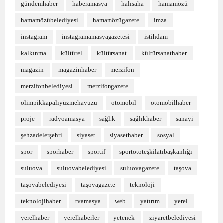
gündemhaber
haberamasya
halısaha
hamamözü
hamamözübelediyesi
hamamözügazete
imza
instagram
instagramamasyagazetesi
istihdam
kalkınma
kültürel
kültürsanat
kültürsanathaber
magazin
magazinhaber
merzifon
merzifonbelediyesi
merzifongazete
olimpikkapalıyüzmehavuzu
otomobil
otomobilhaber
proje
radyoamasya
sağlık
sağlıkhaber
sanayi
şehzadelerşehri
siyaset
siyasethaber
sosyal
spor
sporhaber
sportif
sportototeşkilatıbaşkanlığı
suluova
suluovabelediyesi
suluovagazete
taşova
taşovabelediyesi
taşovagazete
teknoloji
teknolojihaber
tvamasya
web
yatırım
yerel
yerelhaber
yerelhaberler
yetenek
ziyaretbelediyesi