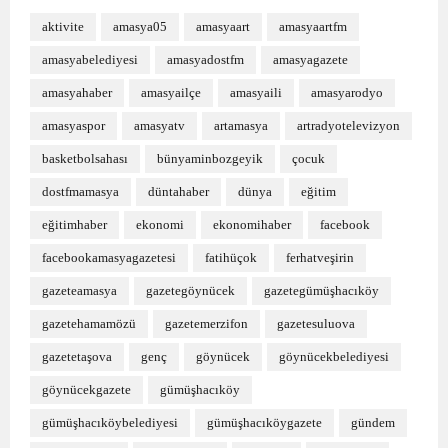
aktivite
amasya05
amasyaart
amasyaartfm
amasyabelediyesi
amasyadostfm
amasyagazete
amasyahaber
amasyailçe
amasyaili
amasyarodyo
amasyaspor
amasyatv
artamasya
artradyotelevizyon
basketbolsahası
bünyaminbozgeyik
çocuk
dostfmamasya
düntahaber
dünya
eğitim
eğitimhaber
ekonomi
ekonomihaber
facebook
facebookamasyagazetesi
fatihüçok
ferhatveşirin
gazeteamasya
gazetegöynücek
gazetegümüşhacıköy
gazetehamamözü
gazetemerzifon
gazetesuluova
gazetetaşova
genç
göynücek
göynücekbelediyesi
göynücekgazete
gümüşhacıköy
gümüşhacıköybelediyesi
gümüşhacıköygazete
gündem