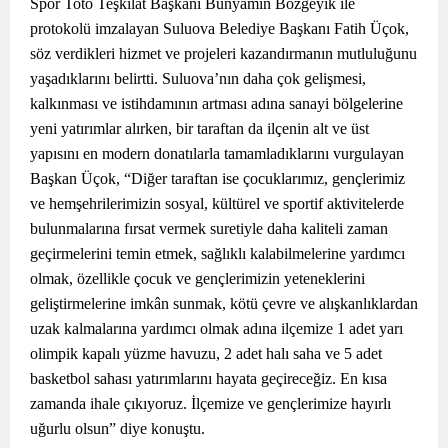
Spor Toto Teşkilat Başkanı Bünyamin Bozgeyik ile
protokolü imzalayan Suluova Belediye Başkanı Fatih Üçok,
söz verdikleri hizmet ve projeleri kazandırmanın mutluluğunu
yaşadıklarını belirtti. Suluova’nın daha çok gelişmesi,
kalkınması ve istihdamının artması adına sanayi bölgelerine
yeni yatırımlar alırken, bir taraftan da ilçenin alt ve üst
yapısını en modern donatılarla tamamladıklarını vurgulayan
Başkan Üçok, “Diğer taraftan ise çocuklarımız, gençlerimiz
ve hemşehrilerimizin sosyal, kültürel ve sportif aktivitelerde
bulunmalarına fırsat vermek suretiyle daha kaliteli zaman
geçirmelerini temin etmek, sağlıklı kalabilmelerine yardımcı
olmak, özellikle çocuk ve gençlerimizin yeteneklerini
geliştirmelerine imkân sunmak, kötü çevre ve alışkanlıklardan
uzak kalmalarına yardımcı olmak adına ilçemize 1 adet yarı
olimpik kapalı yüzme havuzu, 2 adet halı saha ve 5 adet
basketbol sahası yatırımlarını hayata geçireceğiz. En kısa
zamanda ihale çıkıyoruz. İlçemize ve gençlerimize hayırlı
uğurlu olsun” diye konuştu.