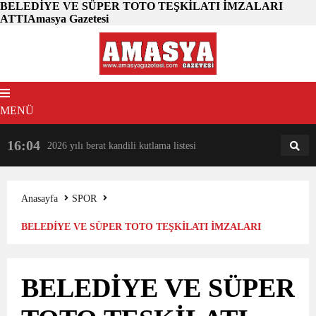
BELEDİYE VE SÜPER TOTO TEŞKİLATI İMZALARI
ATTIAmasya Gazetesi
MENÜ
16:04
18:31
2026 yılı berat kandili kutlama listesi
AM
AN
Anasayfa
SPOR
BELEDİYE VE SÜPER TOTO TEŞKİLATI İMZALARI
ATTI
BELEDİYE VE SÜPER