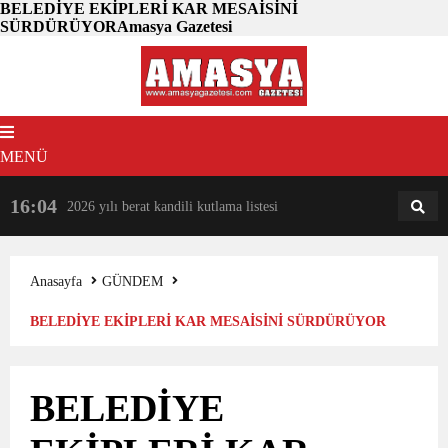
BELEDİYE EKİPLERİ KAR MESAİSİNİ
SÜRDÜRÜYORAmasya Gazetesi
MENÜ
16:04
18:31
2026 yılı berat kandili kutlama listesi
AM
AN
Anasayfa
GÜNDEM
BELEDİYE EKİPLERİ KAR MESAİSİNİ SÜRDÜRÜYOR
BELEDİYE