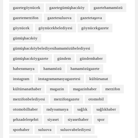
gazetegöynücek
gazetegümüşhacıköy
gazetehamamözü
gazetemerzifon
gazetesuluova
gazetetaşova
göynücek
göynücekbelediyesi
göynücekgazete
gümüşhacıköy
gümüşhacıköybelediyesihamamözübelediyesi
gümüşhacıköygazete
gündem
gündemhaber
haberamasya
hamamözü
hamamözügazete
instagram
instagramamasyagazetesi
kültürsanat
kültürsanathaber
magazin
magazinhaber
merzifon
merzifonbelediyesi
merzifongazete
otomobil
otomobilhaber
radyoamasya
sağlık
sağlıkhaber
şehzadelerşehri
siyaset
siyasethaber
spor
sporhaber
suluova
suluovabelediyesi