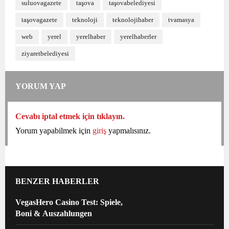
suluovagazete
taşova
taşovabelediyesi
taşovagazete
teknoloji
teknolojihaber
tvamasya
web
yerel
yerelhaber
yerelhaberler
ziyaretbelediyesi
YORUM YAP
Cevabı iptal etmek için tıklayın.
Yorum yapabilmek için
giriş
yapmalısınız.
BENZER HABERLER
VegasHero Casino Test: Spiele,
Boni & Auszahlungen