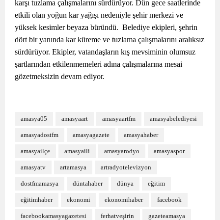
karşı tuzlama çalışmalarını sürdürüyor. Dün gece saatlerinde
etkili olan yoğun kar yağışı nedeniyle şehir merkezi ve
yüksek kesimler beyaza büründü. Belediye ekipleri, şehrin
dört bir yanında kar küreme ve tuzlama çalışmalarını aralıksız
sürdürüyor. Ekipler, vatandaşların kış mevsiminin olumsuz
şartlarından etkilenmemeleri adına çalışmalarına mesai
gözetmeksizin devam ediyor.
amasya05
amasyaart
amasyaartfm
amasyabelediyesi
amasyadostfm
amasyagazete
amasyahaber
amasyailçe
amasyaili
amasyarodyo
amasyaspor
amasyatv
artamasya
artradyotelevizyon
dostfmamasya
düntahaber
dünya
eğitim
eğitimhaber
ekonomi
ekonomihaber
facebook
facebookamasyagazetesi
ferhatveşirin
gazeteamasya