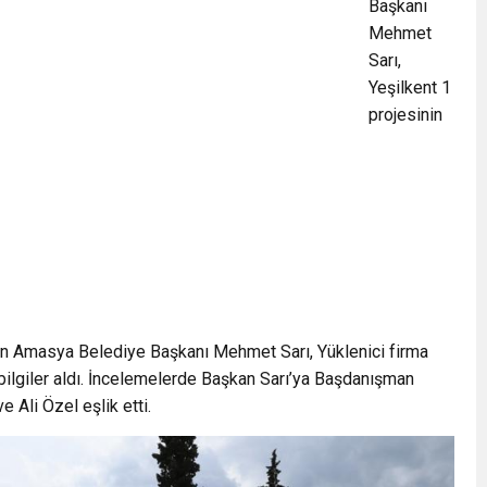
Başkanı
Mehmet
Sarı,
Yeşilkent 1
projesinin
en Amasya Belediye Başkanı Mehmet Sarı, Yüklenici firma
bilgiler aldı. İncelemelerde Başkan Sarı’ya Başdanışman
 Ali Özel eşlik etti.