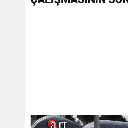
14:58
ÖZARSLAN ŞEKER FABR
15:45
ŞEKER FABRİKASI 72. 
20:50
Amasya Şeker Fabrikas
18:45
AÇI EĞİTİM KURUMLARIND
Kandili Mesajı
17:04
Amasya’da Dev Motosikl
16:04
2026 yılı berat kandili k