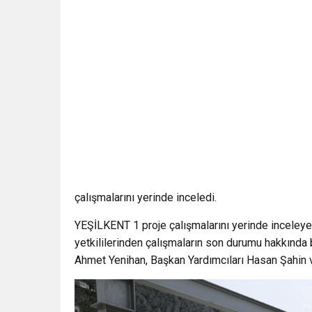
çalışmalarını yerinde inceledi.
YEŞİLKENT 1 proje çalışmalarını yerinde inceley
yetkililerinden çalışmaların son durumu hakkında 
Ahmet Yenihan, Başkan Yardımcıları Hasan Şahin ve