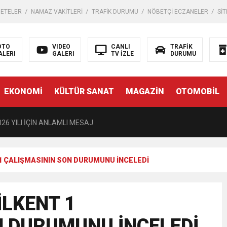
ETELER
NAMAZ VAKİTLERİ
TRAFİK DURUMU
NÖBETÇİ ECZANELER
SİT
OTO
VIDEO
CANLI
TRAFİK
ALERI
GALERI
TV İZLE
DURUMU
et Festivali
EKONOMİ
KÜLTÜR SANAT
MAGAZİN
OTOMOBİL
utlama listesi
6 YILI İÇİN ANLAMLI MESAJ
esi İletişim Fakültesi’nde, “Dezenformasyon Çağında Medya ve Gençlik:
 1 ÇALIŞMASININ SON DURUMUNU İNCELEDİ
başlığıyla öğrencilerimizle bir araya gelerek kapsamlı bir söyleşi ve semin
İLKENT 1
ÇBİR ZAMAN YALNIZ BIRAKMADIK
N DURUMUNU İNCELEDİ