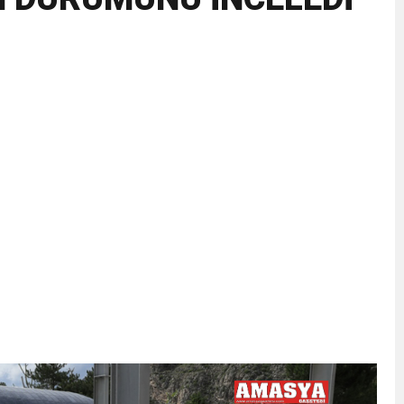
İKASI BİR BEREKET KAPISIDIR
YILI AÇILIŞ KAMPANYASINA DAVET
ı Yönetim Kurulu Başkanı Ziraat Mühendisi Ahmet ÖZARSLAN’ın Mevlid
A “Amasya’nın Gururları: Dereceye Giren Öğrenciler İçin Anlamlı Töre
et Festivali
utlama listesi