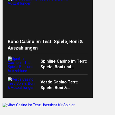
Boho Casino im Test: Spiele, Boni &
Auszahlungen
Spinline Casino im Test:
Spiele, Boni und
Auszahlung
Verde Casino Test:
Spiele, Boni &
Auszahlungen