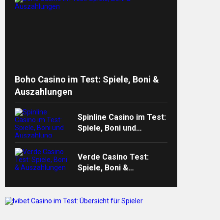
Boho Casino im Test: Spiele, Boni &
Auszahlungen
Spinline Casino im Test:
Spiele, Boni und
Auszahlung
Verde Casino Test:
Spiele, Boni &
Auszahlungen