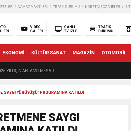
ETELER
NAMAZ VAKİTLERİ
TRAFİK DURUMU
NÖBETÇİ ECZANELER
SİT
OTO
VIDEO
CANLI
TRAFİK
ALERI
GALERI
TV İZLE
DURUMU
et Festivali
EKONOMİ
KÜLTÜR SANAT
MAGAZİN
OTOMOBİL
utlama listesi
6 YILI İÇİN ANLAMLI MESAJ
esi İletişim Fakültesi’nde, “Dezenformasyon Çağında Medya ve Gençlik:
E SAYGI YÜRÜYÜŞÜ’ PROGRAMINA KATILDI
başlığıyla öğrencilerimizle bir araya gelerek kapsamlı bir söyleşi ve semin
RETMENE SAYGI
ÇBİR ZAMAN YALNIZ BIRAKMADIK
AMINA KATILDI