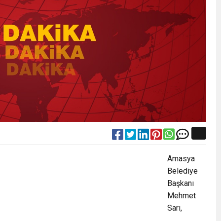
Amasya
Belediye
Başkanı
Mehmet
Sarı,