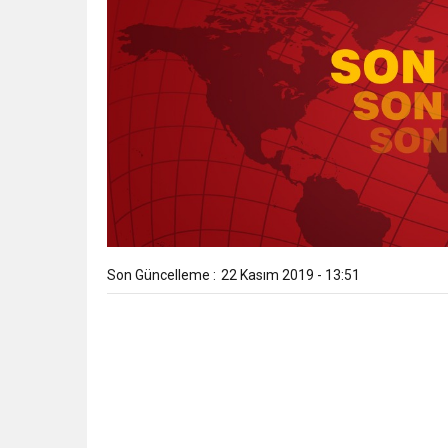
Son Güncelleme :
22 Kasım 2019 - 13:51