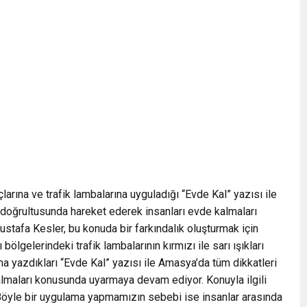
larına ve trafik lambalarına uyguladığı “Evde Kal” yazısı ile
r doğrultusunda hareket ederek insanları evde kalmaları
stafa Kesler, bu konuda bir farkındalık oluşturmak için
 bölgelerindeki trafik lambalarının kırmızı ile sarı ışıkları
ına yazdıkları “Evde Kal” yazısı ile Amasya’da tüm dikkatleri
almaları konusunda uyarmaya devam ediyor. Konuyla ilgili
öyle bir uygulama yapmamızın sebebi ise insanlar arasında