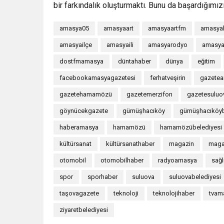
bir farkındalık oluşturmaktı. Bunu da başardığımız
amasya05
amasyaart
amasyaartfm
amasyab
amasyailçe
amasyaili
amasyarodyo
amasya
dostfmamasya
düntahaber
dünya
eğitim
facebookamasyagazetesi
ferhatveşirin
gazete
gazetehamamözü
gazetemerzifon
gazetesuluo
göynücekgazete
gümüşhacıköy
gümüşhacıköyb
haberamasya
hamamözü
hamamözübelediyesi
kültürsanat
kültürsanathaber
magazin
maga
otomobil
otomobilhaber
radyoamasya
sağl
spor
sporhaber
suluova
suluovabelediyesi
taşovagazete
teknoloji
teknolojihaber
tvam
ziyaretbelediyesi