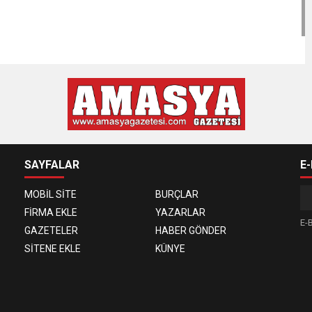
SAYFALAR
E
MOBİL SİTE
BURÇLAR
FİRMA EKLE
YAZARLAR
E-B
GAZETELER
HABER GÖNDER
SİTENE EKLE
KÜNYE