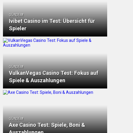
GÜNDEM
Ivibet Casino im Test: Übersicht für
Spieler
GÜNDEM
VulkanVegas Casino Test: Fokus auf
Spiele & Auszahlungen
GÜNDEM
Axe Casino Test: Spiele, Boni &
Auszahlungen