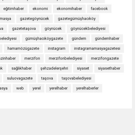
eğitimhaber
ekonomi
ekonomihaber
facebook
amasya
gazetegöynücek
gazetegümüşhacıköy
va
gazetetaşova
göynücek
göynücekbelediyesi
elediyesi
gümüşhacıköygazete
gündem
gündemhaber
hamamözügazete
instagram
instagramamasyagazetesi
zinhaber
merzifon
merzifonbelediyesi
merzifongazete
ık
sağlıkhaber
şehzadelerşehri
siyaset
siyasethaber
suluovagazete
taşova
taşovabelediyesi
asya
web
yerel
yerelhaber
yerelhaberler