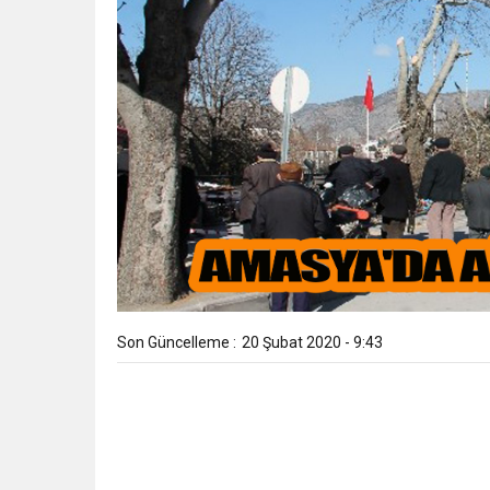
Son Güncelleme :
20 Şubat 2020 - 9:43