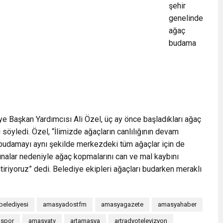
şehir
genelinde
ağaç
budama
ye Başkan Yardımcısı Ali Özel, üç ay önce başladıkları ağaç
söyledi. Özel, “İlimizde ağaçların canlılığının devam
ı budamayı aynı şekilde merkezdeki tüm ağaçlar için de
nalar nedeniyle ağaç kopmalarını can ve mal kaybını
iriyoruz” dedi. Belediye ekipleri ağaçları budarken meraklı
elediyesi
amasyadostfm
amasyagazete
amasyahaber
spor
amasyatv
artamasya
artradyotelevizyon