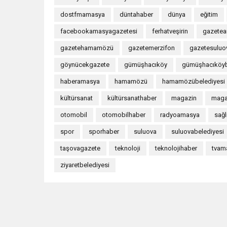
dostfmamasya
düntahaber
dünya
eğitim
facebookamasyagazetesi
ferhatveşirin
gazete
gazetehamamözü
gazetemerzifon
gazetesuluo
göynücekgazete
gümüşhacıköy
gümüşhacıköyb
haberamasya
hamamözü
hamamözübelediyesi
kültürsanat
kültürsanathaber
magazin
maga
otomobil
otomobilhaber
radyoamasya
sağl
spor
sporhaber
suluova
suluovabelediyesi
taşovagazete
teknoloji
teknolojihaber
tvam
ziyaretbelediyesi