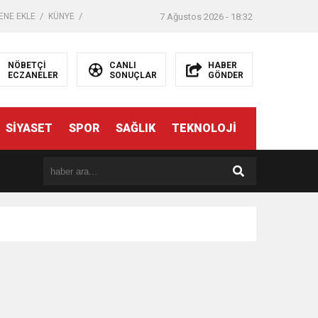
ENE EKLE
KÜNYE
7 Ağustos 2026 - 18:32
NÖBETÇİ
CANLI
HABER
ECZANELER
SONUÇLAR
GÖNDER
SİYASET
SPOR
SAĞLIK
TEKNOLOJİ
er