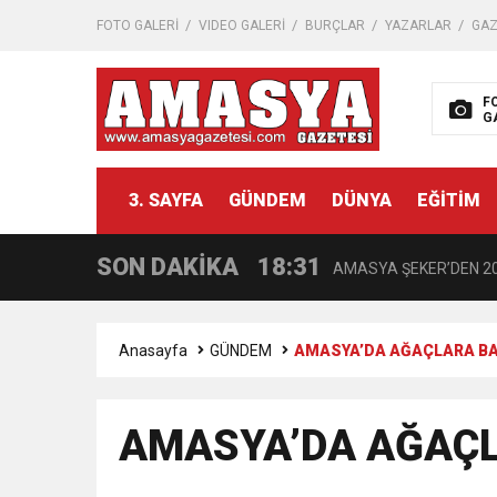
FOTO GALERİ
VIDEO GALERİ
BURÇLAR
YAZARLAR
GAZ
İLETİŞİM
F
G
17:04
Amasya’da Dev Motosikl
16:04
3. SAYFA
GÜNDEM
DÜNYA
EĞİTİM
2026 yılı berat kandili k
SON DAKİKA
18:31
AMASYA ŞEKER’DEN 202
16:51
Konya Selçuk Üniversit
Anasayfa
GÜNDEM
AMASYA’DA AĞAÇLARA B
15:32
YETER ARTIK FERHAT İLE ŞİRİN’İN YOLUNA ENGEL! HALK TEPKİLİ: “YOLU KAPATMAK ÇÖZÜM DEĞİL,
Tehditler ve Fırsatlar” 
AMASYA’DA AĞAÇ
15:23
SAATCİ ÇİFCİMİZİ Hİ
GÖREVİNİ YAP!”
gerçekleştirildi.