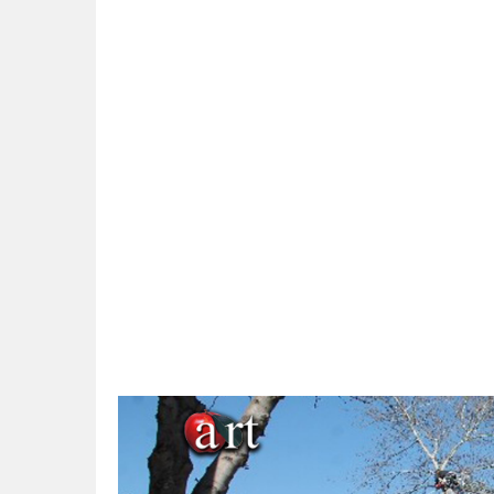
14:58
ÖZARSLAN ŞEKER FABR
15:45
ŞEKER FABRİKASI 72. 
20:50
Amasya Şeker Fabrikas
18:45
AÇI EĞİTİM KURUMLARIND
Kandili Mesajı
17:04
Amasya’da Dev Motosikl
16:04
2026 yılı berat kandili k