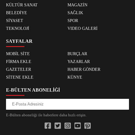
KÜLTÜR SANAT
MAGAZİN
BELEDİYE
SAĞLIK
SİYASET
SPOR
TEKNOLOJİ
VIDEO GALERİ
SAYFALAR
MOBİL SİTE
BURÇLAR
FİRMA EKLE
YAZARLAR
GAZETELER
HABER GÖNDER
SİTENE EKLE
KÜNYE
E-BÜLTEN ABONELİĞİ
E-Bülten aboneliği ile haberlere daha hızlı erişin.