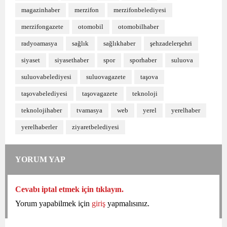
magazinhaber
merzifon
merzifonbelediyesi
merzifongazete
otomobil
otomobilhaber
radyoamasya
sağlık
sağlıkhaber
şehzadelerşehri
siyaset
siyasethaber
spor
sporhaber
suluova
suluovabelediyesi
suluovagazete
taşova
taşovabelediyesi
taşovagazete
teknoloji
teknolojihaber
tvamasya
web
yerel
yerelhaber
yerelhaberler
ziyaretbelediyesi
YORUM YAP
Cevabı iptal etmek için tıklayın.
Yorum yapabilmek için
giriş
yapmalısınız.