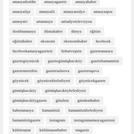
amasyadostfm
amasyagazete
amasyahaber
amasyailçe
amasyaili
amasyarodyo
amasyaspor
amasyatv
artamasya
artradyotelevizyon
dostfmamasya
düntahaber
dünya
eğitim
eğitimhaber
ekonomi
ekonomihaber
facebook
facebookamasyagazetesi
ferhatveşirin
gazeteamasya
gazetegöynücek
gazetegümüşhacıköy
gazetehamamözü
gazetemerzifon
gazetesuluova
gazetetaşova
göynücek
göynücekbelediyesi
göynücekgazete
gümüşhacıköy
gümüşhacıköybelediyesi
gümüşhacıköygazete
gündem
gündemhaber
haberamasya
hamamözü
hamamözübelediyesi
hamamözügazete
instagram
instagramamasyagazetesi
kültürsanat
kültürsanathaber
magazin