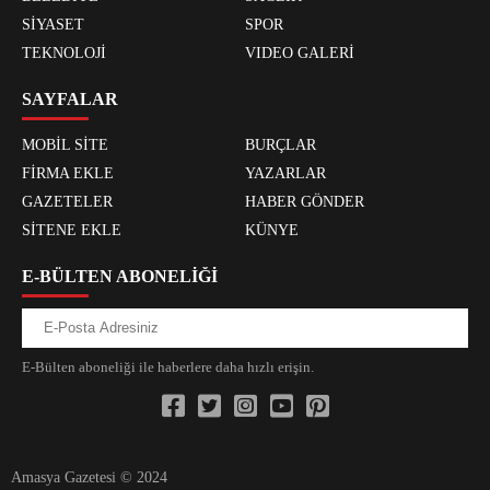
SİYASET
SPOR
TEKNOLOJİ
VIDEO GALERİ
SAYFALAR
MOBİL SİTE
BURÇLAR
FİRMA EKLE
YAZARLAR
GAZETELER
HABER GÖNDER
SİTENE EKLE
KÜNYE
E-BÜLTEN ABONELİĞİ
E-Bülten aboneliği ile haberlere daha hızlı erişin.
Amasya Gazetesi © 2024