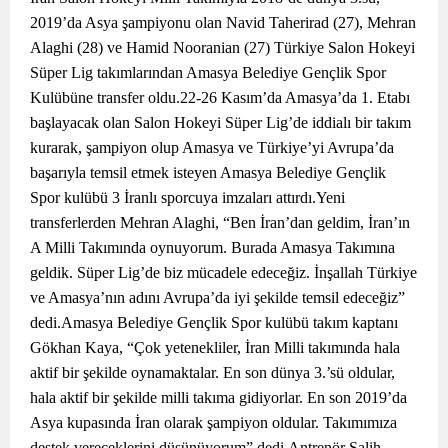
2019’da Asya şampiyonu olan Navid Taherirad (27), Mehran
Alaghi (28) ve Hamid Nooranian (27) Türkiye Salon Hokeyi
Süper Lig takımlarından Amasya Belediye Gençlik Spor
Kulübüne transfer oldu.22-26 Kasım’da Amasya’da 1. Etabı
başlayacak olan Salon Hokeyi Süper Lig’de iddialı bir takım
kurarak, şampiyon olup Amasya ve Türkiye’yi Avrupa’da
başarıyla temsil etmek isteyen Amasya Belediye Gençlik
Spor kulübü 3 İranlı sporcuya imzaları attırdı.Yeni
transferlerden Mehran Alaghi, “Ben İran’dan geldim, İran’ın
A Milli Takımında oynuyorum. Burada Amasya Takımına
geldik. Süper Lig’de biz mücadele edeceğiz. İnşallah Türkiye
ve Amasya’nın adını Avrupa’da iyi şekilde temsil edeceğiz”
dedi.Amasya Belediye Gençlik Spor kulübü takım kaptanı
Gökhan Kaya, “Çok yetenekliler, İran Milli takımında hala
aktif bir şekilde oynamaktalar. En son dünya 3.’sü oldular,
hala aktif bir şekilde milli takıma gidiyorlar. En son 2019’da
Asya kupasında İran olarak şampiyon oldular. Takımımıza
destek vereceklerini düşünüyorum” dedi.Antrenör Salih