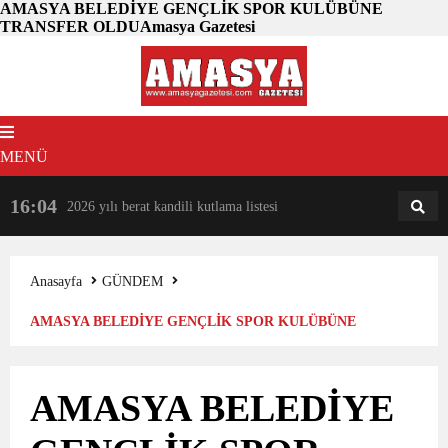
AMASYA BELEDİYE GENÇLİK SPOR KULÜBÜNE
TRANSFER OLDUAmasya Gazetesi
MENÜ
16:04
18:31
2026 yılı berat kandili kutlama listesi
AM
AN
Anasayfa
GÜNDEM
AMASYA BELEDİYE GENÇLİK SPOR KULÜBÜNE
TRANSFER OLDU
AMASYA BELEDİYE