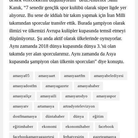
Kanık, “7 senedir gençlik spor kulübü olarak süper ligde yer
alıyoruz. Bu sene de iddialı bir takım yapmak için İran Milli
takımından sporcular transfer ettik. Burada şampiyon olarak
ilimizi ve ülkemizi Avrupa kulüpler kupasında temsil etmeyi
düşünüyoruz. Şu anda aktif olarak ülkelerinde oynuyorlar.
Aynı zamanda 2018 dünya kupasında dünya 3.’sü olan
takımda yer alan sporcularımız. Aynı zamanda da Asya
kupasında şampiyon olan ülkenin sporcuları” diye konuştu.
amasya05
amasyaart
amasyaartfm
amasyabelediyesi
amasyadostfm
amasyagazete
amasyahaber
amasyailçe
amasyaili
amasyarodyo
amasyaspor
amasyatv
artamasya
artradyotelevizyon
dostfmamasya
düntahaber
dünya
eğitim
eğitimhaber
ekonomi
ekonomihaber
facebook
facebookamasyagazetesi
ferhatveşirin
gazeteamasya