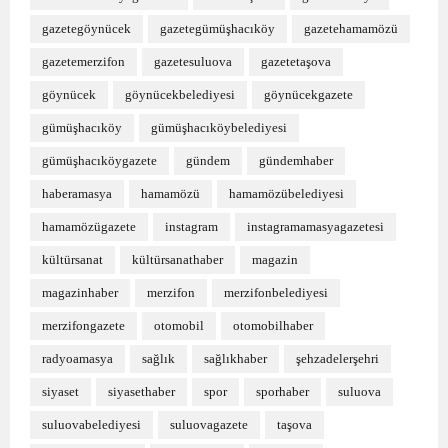
gazetegöynücek
gazetegümüşhacıköy
gazetehamamözü
gazetemerzifon
gazetesuluova
gazetetaşova
göynücek
göynücekbelediyesi
göynücekgazete
gümüşhacıköy
gümüşhacıköybelediyesi
gümüşhacıköygazete
gündem
gündemhaber
haberamasya
hamamözü
hamamözübelediyesi
hamamözügazete
instagram
instagramamasyagazetesi
kültürsanat
kültürsanathaber
magazin
magazinhaber
merzifon
merzifonbelediyesi
merzifongazete
otomobil
otomobilhaber
radyoamasya
sağlık
sağlıkhaber
şehzadelerşehri
siyaset
siyasethaber
spor
sporhaber
suluova
suluovabelediyesi
suluovagazete
taşova