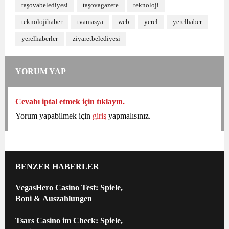
taşovabelediyesi
taşovagazete
teknoloji
teknolojihaber
tvamasya
web
yerel
yerelhaber
yerelhaberler
ziyaretbelediyesi
YORUM YAP
Cevabı iptal etmek için tıklayın.
Yorum yapabilmek için
giriş
yapmalısınız.
BENZER HABERLER
VegasHero Casino Test: Spiele,
Boni & Auszahlungen
Tsars Casino im Check: Spiele,