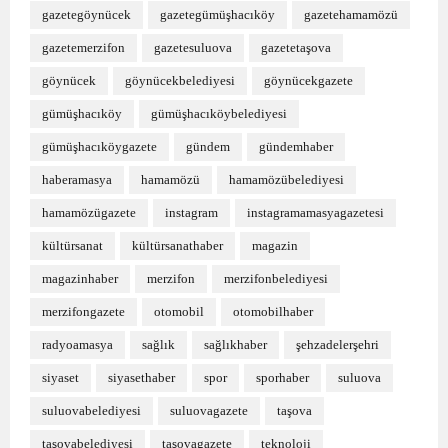
gazetegöynücek
gazetegümüşhacıköy
gazetehamamözü
gazetemerzifon
gazetesuluova
gazetetaşova
göynücek
göynücekbelediyesi
göynücekgazete
gümüşhacıköy
gümüşhacıköybelediyesi
gümüşhacıköygazete
gündem
gündemhaber
haberamasya
hamamözü
hamamözübelediyesi
hamamözügazete
instagram
instagramamasyagazetesi
kültürsanat
kültürsanathaber
magazin
magazinhaber
merzifon
merzifonbelediyesi
merzifongazete
otomobil
otomobilhaber
radyoamasya
sağlık
sağlıkhaber
şehzadelerşehri
siyaset
siyasethaber
spor
sporhaber
suluova
suluovabelediyesi
suluovagazete
taşova
taşovabelediyesi
taşovagazete
teknoloji