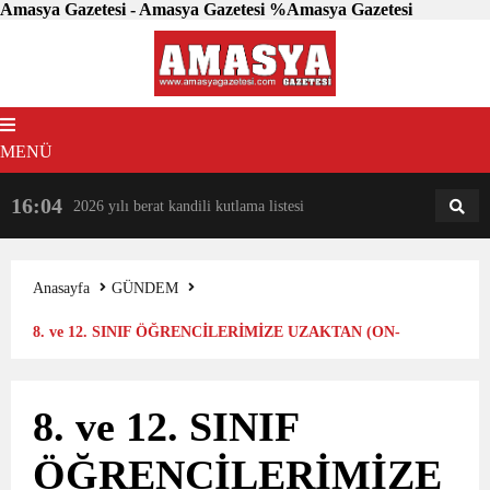
Amasya Gazetesi - Amasya Gazetesi %Amasya Gazetesi
MENÜ
16:04
18:31
2026 yılı berat kandili kutlama listesi
AM
AN
Anasayfa
GÜNDEM
8. ve 12. SINIF ÖĞRENCİLERİMİZE UZAKTAN (ON-
LİNE) DENEMELERİMİZ BAŞLIYOR
8. ve 12. SINIF
ÖĞRENCİLERİMİZE