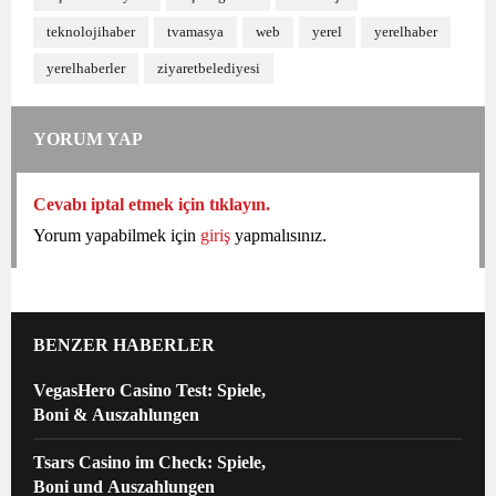
teknolojihaber
tvamasya
web
yerel
yerelhaber
yerelhaberler
ziyaretbelediyesi
YORUM YAP
Cevabı iptal etmek için tıklayın.
Yorum yapabilmek için
giriş
yapmalısınız.
BENZER HABERLER
VegasHero Casino Test: Spiele,
Boni & Auszahlungen
Tsars Casino im Check: Spiele,
Boni und Auszahlungen