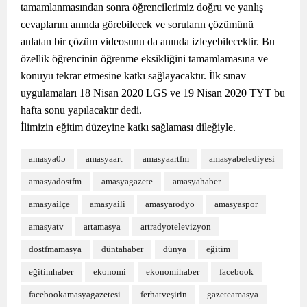
tamamlanmasından sonra öğrencilerimiz doğru ve yanlış
cevaplarını anında görebilecek ve soruların çözümünü
anlatan bir çözüm videosunu da anında izleyebilecektir. Bu
özellik öğrencinin öğrenme eksikliğini tamamlamasına ve
konuyu tekrar etmesine katkı sağlayacaktır. İlk sınav
uygulamaları 18 Nisan 2020 LGS ve 19 Nisan 2020 TYT bu
hafta sonu yapılacaktır dedi.
İlimizin eğitim düzeyine katkı sağlaması dileğiyle.
amasya05
amasyaart
amasyaartfm
amasyabelediyesi
amasyadostfm
amasyagazete
amasyahaber
amasyailçe
amasyaili
amasyarodyo
amasyaspor
amasyatv
artamasya
artradyotelevizyon
dostfmamasya
düntahaber
dünya
eğitim
eğitimhaber
ekonomi
ekonomihaber
facebook
facebookamasyagazetesi
ferhatveşirin
gazeteamasya