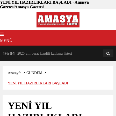
YENİ YIL HAZIRLIKLARI BAŞLADI - Amasya
GazetesiAmasya Gazetesi
MENÜ
16:04
18:31
2026 yılı berat kandili kutlama listesi
AM
AN
Anasayfa
GÜNDEM
YENİ YIL HAZIRLIKLARI BAŞLADI
YENİ YIL