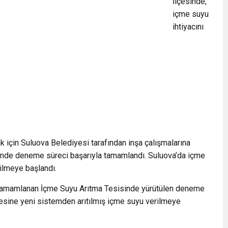
İlçesinde,
içme suyu
ihtiyacını
k için Suluova Belediyesi tarafından inşa çalışmalarına
nde deneme süreci başarıyla tamamlandı. Suluova’da içme
ilmeye başlandı.
ı tamamlanan İçme Suyu Arıtma Tesisinde yürütülen deneme
esine yeni sistemden arıtılmış içme suyu verilmeye