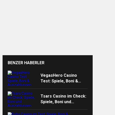
n”
BENZER HABERLER
VegasHero Casino
Test: Spiele, Boni &
Auszahlungen
Tsars Casino im Check:
Spiele, Boni und
Auszahlungen