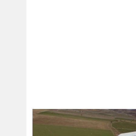
14:58
ÖZARSLAN ŞEKER FABR
15:45
ŞEKER FABRİKASI 72. 
20:50
Amasya Şeker Fabrikas
18:45
AÇI EĞİTİM KURUMLARIND
Kandili Mesajı
17:04
Amasya’da Dev Motosikl
16:04
2026 yılı berat kandili k