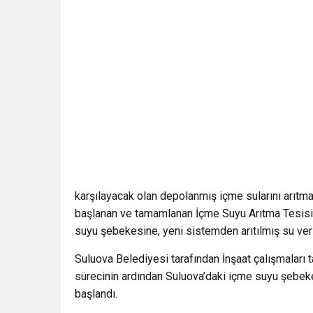
karşılayacak olan depolanmış içme sularını arıtma
başlanan ve tamamlanan İçme Suyu Arıtma Tesisi
suyu şebekesine, yeni sistemden arıtılmış su ver
Suluova Belediyesi tarafından İnşaat çalışmalar
sürecinin ardından Suluova’daki içme suyu şebek
başlandı.