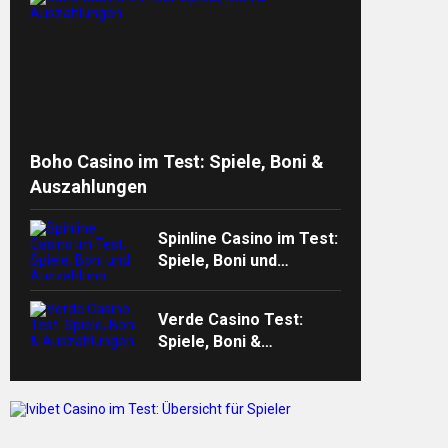
Boho Casino im Test: Spiele, Boni &
Auszahlungen
Spinline Casino im Test:
Spiele, Boni und
Auszahlung
Verde Casino Test:
Spiele, Boni &
Auszahlungen