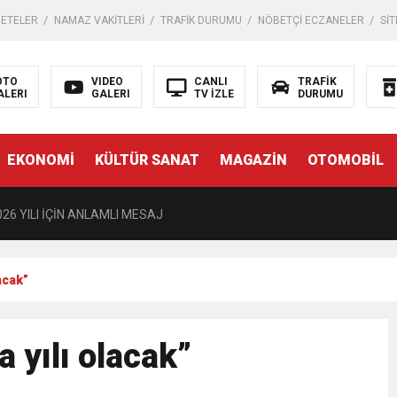
ETELER
NAMAZ VAKİTLERİ
TRAFİK DURUMU
NÖBETÇİ ECZANELER
SİT
OTO
VIDEO
CANLI
TRAFİK
ALERI
GALERI
TV İZLE
DURUMU
et Festivali
EKONOMİ
KÜLTÜR SANAT
MAGAZİN
OTOMOBİL
utlama listesi
6 YILI İÇİN ANLAMLI MESAJ
esi İletişim Fakültesi’nde, “Dezenformasyon Çağında Medya ve Gençlik:
acak”
başlığıyla öğrencilerimizle bir araya gelerek kapsamlı bir söyleşi ve semin
 yılı olacak”
ÇBİR ZAMAN YALNIZ BIRAKMADIK