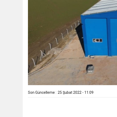
Son Güncelleme :
25 Şubat 2022 - 11:09