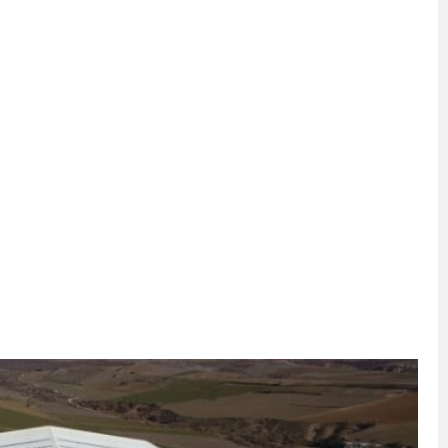
İKASI BİR BEREKET KAPISIDIR
YILI AÇILIŞ KAMPANYASINA DAVET
ı Yönetim Kurulu Başkanı Ziraat Mühendisi Ahmet ÖZARSLAN’ın Mevlid
A “Amasya’nın Gururları: Dereceye Giren Öğrenciler İçin Anlamlı Töre
et Festivali
utlama listesi