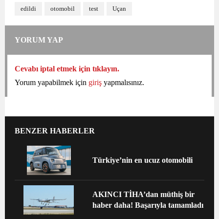
edildi
otomobil
test
Uçan
YORUM YAP
Cevabı iptal etmek için tıklayın.
Yorum yapabilmek için
giriş
yapmalısınız.
BENZER HABERLER
Türkiye’nin en ucuz otomobili
AKINCI TİHA’dan müthiş bir
haber daha! Başarıyla tamamladı