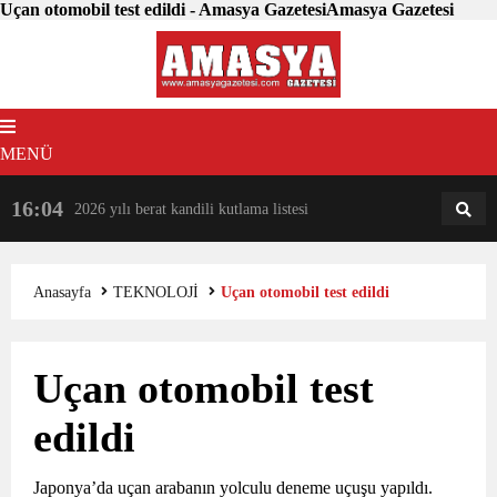
Uçan otomobil test edildi - Amasya GazetesiAmasya Gazetesi
MENÜ
16:04
18:31
2026 yılı berat kandili kutlama listesi
AM
AN
Anasayfa
TEKNOLOJİ
Uçan otomobil test edildi
Uçan otomobil test
edildi
Japonya’da uçan arabanın yolculu deneme uçuşu yapıldı.