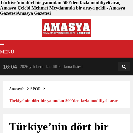
Türkiye’nin dört bir yanından 500’den fazla modifiyeli araç
Amasya Çelebi Mehmet Meydanında bir araya geldi - Amasya
GazetesiAmasya Gazetesi
MENÜ
16:04
18:31
2026 yılı berat kandili kutlama listesi
AM
AN
Anasayfa
SPOR
Türkiye’nin dört bir yanından 500’den fazla modifiyeli araç
Amasya Çelebi Mehmet Meydanında bir araya geldi
Türkiye’nin dört bir