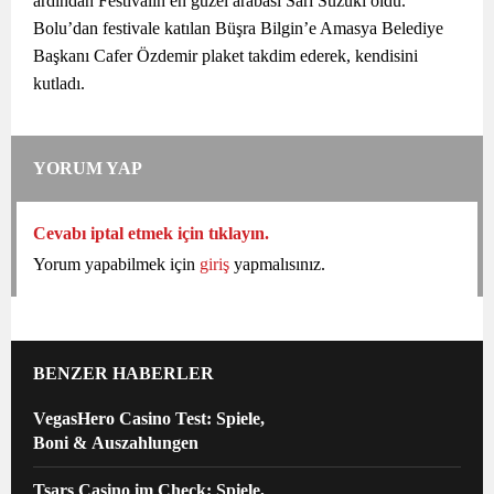
ardından Festivalin en güzel arabası Sarı Suzuki oldu.
Bolu’dan festivale katılan Büşra Bilgin’e Amasya Belediye
Başkanı Cafer Özdemir plaket takdim ederek, kendisini
kutladı.
YORUM YAP
Cevabı iptal etmek için tıklayın.
Yorum yapabilmek için
giriş
yapmalısınız.
BENZER HABERLER
VegasHero Casino Test: Spiele,
Boni & Auszahlungen
Tsars Casino im Check: Spiele,