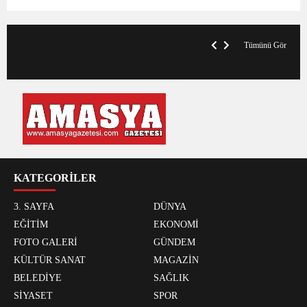
VegasHero Casino Test: Spiele, Boni &
T
Auszahlungen
A
Tümünü Gör
KATEGORİLER
3. SAYFA
DÜNYA
EĞİTİM
EKONOMİ
FOTO GALERİ
GÜNDEM
KÜLTÜR SANAT
MAGAZİN
BELEDİYE
SAĞLIK
SİYASET
SPOR