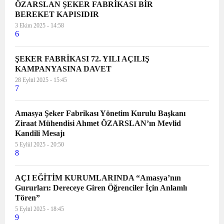
ÖZARSLAN ŞEKER FABRİKASI BİR
BEREKET KAPISIDIR
3 Ekim 2025 - 14:58
6
ŞEKER FABRİKASI 72. YILI AÇILIŞ
KAMPANYASINA DAVET
28 Eylül 2025 - 15:45
7
Amasya Şeker Fabrikası Yönetim Kurulu Başkanı
Ziraat Mühendisi Ahmet ÖZARSLAN’ın Mevlid
Kandili Mesajı
5 Eylül 2025 - 20:50
8
AÇI EĞİTİM KURUMLARINDA “Amasya’nın
Gururları: Dereceye Giren Öğrenciler İçin Anlamlı
Tören”
5 Eylül 2025 - 18:45
9