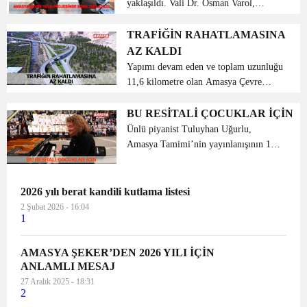
yaklaşıldı. Vali Dr. Osman Varol,
incelemelerde bulunduğu yolun bu yıl
içerisinde trafiğe açılmasının
TRAFİĞİN RAHATLAMASINA
hedeflendiğini belirtti. Amasya
AZ KALDI
Milletvekilleri M. Levent Karaho...
Yapımı devam eden ve toplam uzunluğu
11,6 kilometre olan Amasya Çevre
Yolu’nda 2018 yıl sonu itibarıyla 2 adet
çift tüp tünel, 6 adet köprü (bölünmüş),
BU RESİTALİ ÇOCUKLAR İÇİN
1 adet kavşak köprüsü, 2 adet aç-kapa
Ünlü piyanist Tuluyhan Uğurlu,
yapılarınd...
Amasya Tamimi’nin yayınlanışının 100.
yıldönümü etkinlikleri çerçevesinde
Amasya’da buluştuğu çocuklara konser
verdi. Gazi Mustafa Kemal Atatürk ve
2026 yılı berat kandili kutlama listesi
aziz şehi...
2 Şubat 2026 - 16:04
1
AMASYA ŞEKER’DEN 2026 YILI İÇİN
ANLAMLI MESAJ
27 Aralık 2025 - 18:31
2