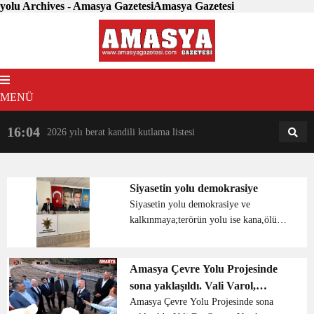
yolu Archives - Amasya GazetesiAmasya Gazetesi
MENÜ
16:04
18:31
2026 yılı berat kandili kutlama listesi
AM
AN
Siyasetin yolu demokrasiye
Siyasetin yolu demokrasiye ve
kalkınmaya;terörün yolu ise kana,ölüme
,acıya çıkar. RTE...
Amasya Çevre Yolu Projesinde
sona yaklaşıldı. Vali Varol,
incelemelerde
Amasya Çevre Yolu Projesinde sona