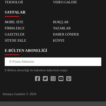
TEKNOLOJİ
VIDEO GALERİ
SAYFALAR
MOBİL SİTE
BURÇLAR
FİRMA EKLE
YAZARLAR
GAZETELER
HABER GÖNDER
SİTENE EKLE
KÜNYE
E-BÜLTEN ABONELİĞİ
E-Bülten aboneliği ile haberlere daha hızlı erişin.
Amasya Gazetesi © 2024
xvideos.com zenededeneme vonbonusu vewereveren siteler
yarrak