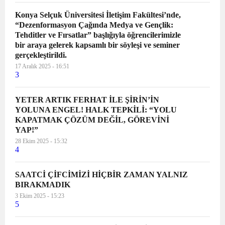
Konya Selçuk Üniversitesi İletişim Fakültesi’nde,
“Dezenformasyon Çağında Medya ve Gençlik:
Tehditler ve Fırsatlar” başlığıyla öğrencilerimizle
bir araya gelerek kapsamlı bir söyleşi ve seminer
gerçekleştirildi.
17 Aralık 2025 - 16:51
3
YETER ARTIK FERHAT İLE ŞİRİN’İN
YOLUNA ENGEL! HALK TEPKİLİ: “YOLU
KAPATMAK ÇÖZÜM DEĞİL, GÖREVİNİ
YAP!”
28 Ekim 2025 - 15:32
4
SAATCİ ÇİFCİMİZİ HİÇBİR ZAMAN YALNIZ
BIRAKMADIK
3 Ekim 2025 - 15:23
5