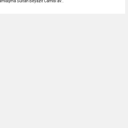
amlaşma Sultan Beyazıt Camisi av...