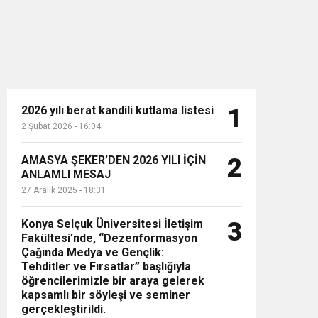
2026 yılı berat kandili kutlama listesi
1
2 Şubat 2026 - 16:04
n”
AMASYA ŞEKER’DEN 2026 YILI İÇİN
2
ANLAMLI MESAJ
27 Aralık 2025 - 18:31
Konya Selçuk Üniversitesi İletişim
3
Fakültesi’nde, “Dezenformasyon
Çağında Medya ve Gençlik:
Tehditler ve Fırsatlar” başlığıyla
öğrencilerimizle bir araya gelerek
kapsamlı bir söyleşi ve seminer
gerçekleştirildi.