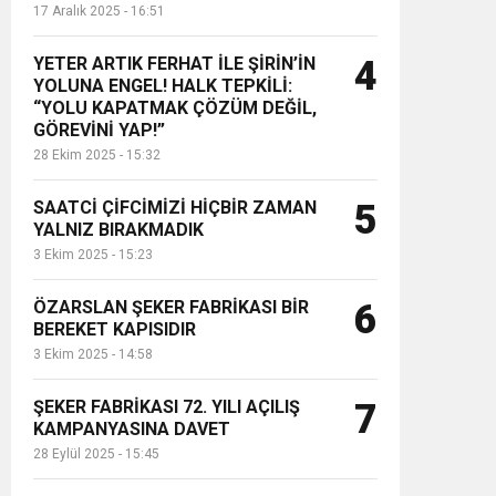
17 Aralık 2025 - 16:51
YETER ARTIK FERHAT İLE ŞİRİN’İN
4
YOLUNA ENGEL! HALK TEPKİLİ:
“YOLU KAPATMAK ÇÖZÜM DEĞİL,
GÖREVİNİ YAP!”
28 Ekim 2025 - 15:32
SAATCİ ÇİFCİMİZİ HİÇBİR ZAMAN
5
YALNIZ BIRAKMADIK
3 Ekim 2025 - 15:23
ÖZARSLAN ŞEKER FABRİKASI BİR
6
BEREKET KAPISIDIR
3 Ekim 2025 - 14:58
ŞEKER FABRİKASI 72. YILI AÇILIŞ
7
KAMPANYASINA DAVET
28 Eylül 2025 - 15:45