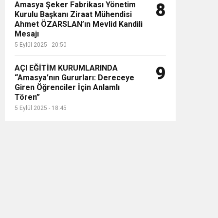
Amasya Şeker Fabrikası Yönetim
8
Kurulu Başkanı Ziraat Mühendisi
Ahmet ÖZARSLAN’ın Mevlid Kandili
Mesajı
5 Eylül 2025 - 20:50
AÇI EĞİTİM KURUMLARINDA
9
“Amasya’nın Gururları: Dereceye
Giren Öğrenciler İçin Anlamlı
Tören”
5 Eylül 2025 - 18:45