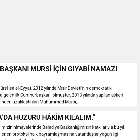
İKASI BİR BEREKET KAPISIDIR
YILI AÇILIŞ KAMPANYASINA DAVET
ı Yönetim Kurulu Başkanı Ziraat Mühendisi Ahmet ÖZARSLAN’ın Mevlid
A “Amasya’nın Gururları: Dereceye Giren Öğrenciler İçin Anlamlı Töre
AŞKANI MURSİ İÇİN GIYABİ NAMAZI
et Festivali
 Îsa el-Eyyat, 2012 yılında Mısır Devleti’nin demokratik
a gelen ilk Cumhurbaşkanı olmuştur. 2013 yılında yapılan askeri
vinden uzaklaştırılan Muhammed Mursi,...
utlama listesi
’DA HUZURU HÂKİM KILALIM.”
imizin himayelerinde Belediye Başkanlığımızın katkılarıyla bu yıl
nlenen protokol halk bayramlaşmasına vatandaşlar yoğun ilgi