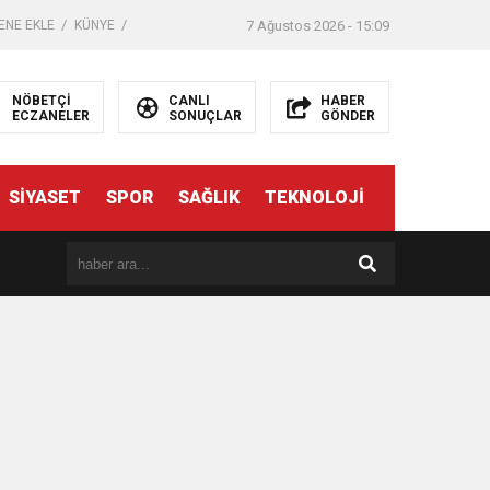
ENE EKLE
KÜNYE
7 Ağustos 2026 - 15:09
NÖBETÇİ
CANLI
HABER
ECZANELER
SONUÇLAR
GÖNDER
SİYASET
SPOR
SAĞLIK
TEKNOLOJİ
er