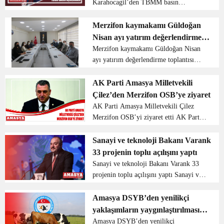
Karahocagil’den TBMM basın
açıklaması Değerli Basın Mensupları,
Saygıdeğer Vatandaşlarım, Muhterem
Merzifon kaymakamı Güldoğan
Amasyalı hemşerilerim. Sizleri, sevgi,
Nisan ayı yatırım değerlendirme
saygı ve muhabbetle selamlı...
toplantısı yaptı
Merzifon kaymakamı Güldoğan Nisan
ayı yatırım değerlendirme toplantısı
yaptı Merzifon kaymakamı Ali
Güldoğan başkanlığı ile Nisan ayı
AK Parti Amasya Milletvekili
yatırım değerlendirme toplantısı
Çilez’den Merzifon OSB’ye ziyaret
kaymakamlık salonunda yapıldı. Ka...
AK Parti Amasya Milletvekili Çilez
Merzifon OSB’yi ziyaret etti AK Parti
Amasya Milletvekili Hasan Çilez,
Sanayi ve Teknoloji Bakanı Mustafa
Sanayi ve teknoloji Bakanı Varank
Varank’ın katılımıyla 19 Mart’ta açılışı
33 projenin toplu açılışını yaptı
yapıla...
Sanayi ve teknoloji Bakanı Varank 33
projenin toplu açılışını yaptı Sanayi ve
teknoloji Bakanı Mustafa Varank Batı
Akdeniz kalkınma ajansı desteği ile
Amasya DSYB’den yenilikçi
Antalya, Burdur ve Isparta’da
yaklaşımların yaygınlaştırılması
gerçekleşen 77 mily...
projesi
Amasya DSYB’den yenilikçi