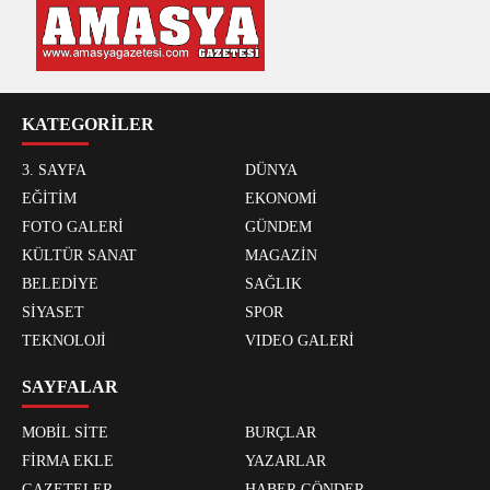
KATEGORİLER
3. SAYFA
DÜNYA
EĞİTİM
EKONOMİ
FOTO GALERİ
GÜNDEM
KÜLTÜR SANAT
MAGAZİN
BELEDİYE
SAĞLIK
SİYASET
SPOR
TEKNOLOJİ
VIDEO GALERİ
SAYFALAR
MOBİL SİTE
BURÇLAR
FİRMA EKLE
YAZARLAR
GAZETELER
HABER GÖNDER