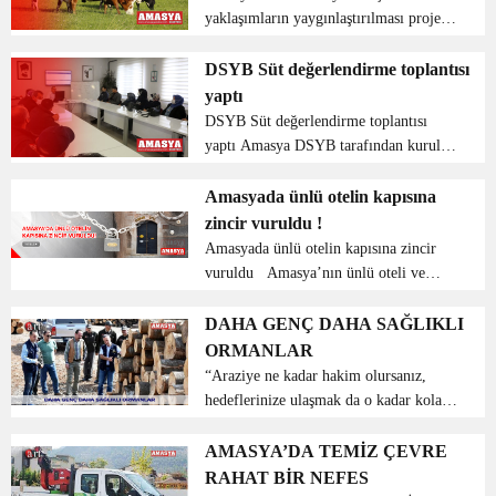
yaklaşımların yaygınlaştırılması projesi
Amasya DSYB danışmanlık hizmeti
altında hayvancılık işletmelerinin daha
DSYB Süt değerlendirme toplantısı
etkin ve verimli bir üretim
yaptı
sağlanabilmesi adına Mart ayı iti...
DSYB Süt değerlendirme toplantısı
yaptı Amasya DSYB tarafından kurulan
köy merkezlerinde bulunan süt
evlerindeki tank görevlileri ve
Amasyada ünlü otelin kapısına
merkezlerde bulunan süt alım merkezi
zincir vuruldu !
çalışanlarının aylık yaptıklar...
Amasyada ünlü otelin kapısına zincir
vuruldu Amasya’nın ünlü oteli ve
restaurant hizmeti veren Taşhanın
kapısına zincir vuruldu. Amasya
DAHA GENÇ DAHA SAĞLIKLI
merkezde bulunan Amasya Taşhan’ı;
ORMANLAR
dönemin mutasarrıfı Rah...
“Araziye ne kadar hakim olursanız,
hedeflerinize ulaşmak da o kadar kolay
olacaktır” Amasya Orman Bölge
Müdürü Halil Oflu, Ağaçlandırma Şube
AMASYA’DA TEMİZ ÇEVRE
Müdürü Mutlu Turan birlikteliğinde
RAHAT BİR NEFES