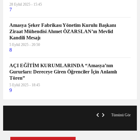
28 Eylül 2025 - 15:45
7
Amasya Şeker Fabrikası Yönetim Kurulu Başkanı
Ziraat Mühendisi Ahmet ÖZARSLAN’ın Mevlid
Kandili Mesajı
5 Eylül 2025 - 20:50
8
AÇI EĞİTİM KURUMLARINDA “Amasya’nın
Gururları: Dereceye Giren Öğrenciler İçin Anlamlı
Tören”
5 Eylül 2025 - 18:45
9
VegasHero Casino Test: Spiele, Boni &
T
Auszahlungen
A
Tümünü Gör