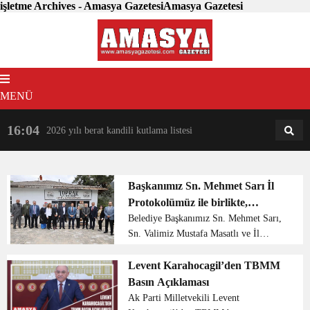
işletme Archives - Amasya GazetesiAmasya Gazetesi
MENÜ
16:04
18:31
2026 yılı berat kandili kutlama listesi
AM
AN
Başkanımız Sn. Mehmet Sarı İl
Protokolümüz ile birlikte,
kadınların bir araya gelerek
Belediye Başkanımız Sn. Mehmet Sarı,
Sn. Valimiz Mustafa Masatlı ve İl
kurdukları Toprak Kadın Girişimi
Protokolümüz ile birlikte, kadınların bir
Üretme ve İşletme Kooperatifi’nin
araya gelerek kurdukları Toprak Kadın
Levent Karahocagil’den TBMM
açılışına katılım sağladı
Girişimi Üretme ve İşletme
Basın Açıklaması
Kooperatifi’nin açılış...
Ak Parti Milletvekili Levent