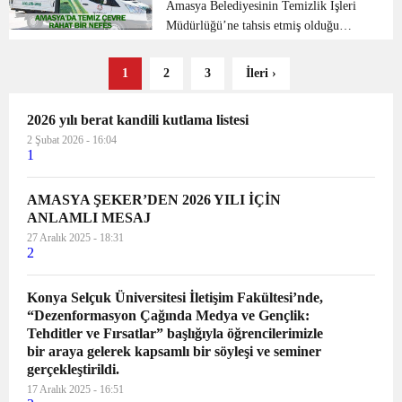
işletmeler tarafın...
Amasya Belediyesinin Temizlik İşleri
Müdürlüğü’ne tahsis etmiş olduğu
ilaçlama araçlarının her gün yoğun
mesai saatleri ile ilaçlama yapmaları
1
2
3
İleri ›
sonucu özellikle Yeşilırmak kenarının
sivrisinekler...
2026 yılı berat kandili kutlama listesi
2 Şubat 2026 - 16:04
1
AMASYA ŞEKER’DEN 2026 YILI İÇİN
ANLAMLI MESAJ
27 Aralık 2025 - 18:31
2
Konya Selçuk Üniversitesi İletişim Fakültesi’nde,
“Dezenformasyon Çağında Medya ve Gençlik:
Tehditler ve Fırsatlar” başlığıyla öğrencilerimizle
bir araya gelerek kapsamlı bir söyleşi ve seminer
gerçekleştirildi.
17 Aralık 2025 - 16:51