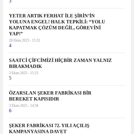
3
YETER ARTIK FERHAT İLE ŞİRİN’İN
YOLUNA ENGEL! HALK TEPKİLİ: “YOLU
KAPATMAK ÇÖZÜM DEĞİL, GÖREVİNİ
YAP!”
28 Ekim 2025 - 15:32
4
SAATCİ ÇİFCİMİZİ HİÇBİR ZAMAN YALNIZ
BIRAKMADIK
3 Ekim 2025 - 15:23
5
ÖZARSLAN ŞEKER FABRİKASI BİR
BEREKET KAPISIDIR
3 Ekim 2025 - 14:58
6
ŞEKER FABRİKASI 72. YILI AÇILIŞ
KAMPANYASINA DAVET