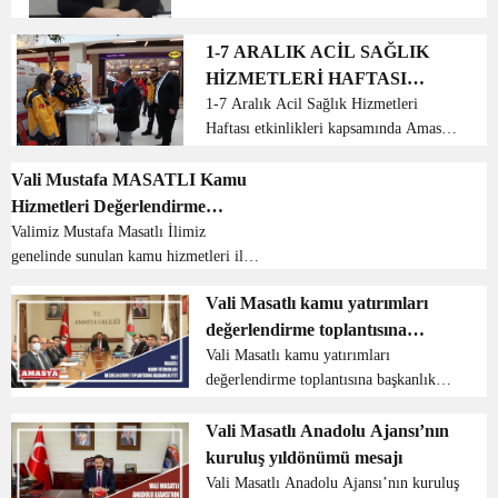
Hizmet Kolları başkanlarının
katılımıyla 27.03.2023 tarihinde yapılan
1-7 ARALIK ACİL SAĞLIK
toplantıda Amasya Şubesi Memu...
HİZMETLERİ HAFTASI
ETKİNLİKLERİ
1-7 Aralık Acil Sağlık Hizmetleri
Haftası etkinlikleri kapsamında Amasya
Park Avm’de stant kuruldu. Stant
açılışını İl Sağlık Müdürü Dr. Dursun
Vali Mustafa MASATLI Kamu
Koç, Sağlık Hizmetleri Başkan Vekili
Hizmetleri Değerlendirme
Mehmet Köse, ...
Toplantısına Başkanlık Etti
Valimiz Mustafa Masatlı İlimiz
genelinde sunulan kamu hizmetleri ile
kamu yatırımlarının genel
Vali Masatlı kamu yatırımları
değerlendirmesinin yapıldığı toplantıya
değerlendirme toplantısına
başkanlık etti. Toplantıda ayrıca Vali
Yardımcıları ve İlçe Kayma...
başkanlık etti
Vali Masatlı kamu yatırımları
değerlendirme toplantısına başkanlık
etti Amasya Valisi Mustafa Masatlı il
genelinde sunulan kamu hizmetleri ile
Vali Masatlı Anadolu Ajansı’nın
kamu yatırımlarının genel
kuruluş yıldönümü mesajı
değerlendirilmesinin yapıldığı ...
Vali Masatlı Anadolu Ajansı’nın kuruluş