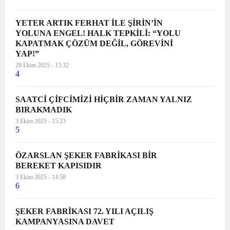
YETER ARTIK FERHAT İLE ŞİRİN’İN
YOLUNA ENGEL! HALK TEPKİLİ: “YOLU
KAPATMAK ÇÖZÜM DEĞİL, GÖREVİNİ
YAP!”
28 Ekim 2025 - 15:32
4
SAATCİ ÇİFCİMİZİ HİÇBİR ZAMAN YALNIZ
BIRAKMADIK
3 Ekim 2025 - 15:23
5
ÖZARSLAN ŞEKER FABRİKASI BİR
BEREKET KAPISIDIR
3 Ekim 2025 - 14:58
6
ŞEKER FABRİKASI 72. YILI AÇILIŞ
KAMPANYASINA DAVET