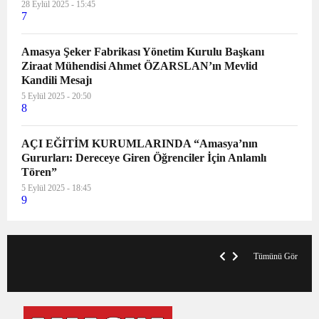
28 Eylül 2025 - 15:45
7
Amasya Şeker Fabrikası Yönetim Kurulu Başkanı
Ziraat Mühendisi Ahmet ÖZARSLAN’ın Mevlid
Kandili Mesajı
5 Eylül 2025 - 20:50
8
AÇI EĞİTİM KURUMLARINDA “Amasya’nın
Gururları: Dereceye Giren Öğrenciler İçin Anlamlı
Tören”
5 Eylül 2025 - 18:45
9
VegasHero Casino Test: Spiele, Boni &
T
Auszahlungen
A
Tümünü Gör