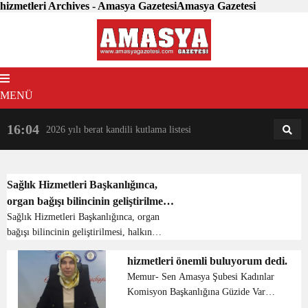
hizmetleri Archives - Amasya GazetesiAmasya Gazetesi
MENÜ
16:04
18:31
2026 yılı berat kandili kutlama listesi
AM
AN
Sağlık Hizmetleri Başkanlığınca,
organ bağışı bilincinin geliştirilmesi,
halkın organ ve doku bağışı
Sağlık Hizmetleri Başkanlığınca, organ
bağışı bilincinin geliştirilmesi, halkın
konusunda teşvik edilmesi amacıyla
organ ve doku bağışı konusunda teşvik
bilgilendirme eğitimleri verilmeye
hizmetleri önemli buluyorum dedi.
edilmesi amacıyla bilgilendirme
devam ediyor.
Memur- Sen Amasya Şubesi Kadınlar
eğitimleri verilmeye devam ediyor.
Komisyon Başkanlığına Güzide Var
Amasya İl Sağlı...
Seçildi. Amasya Şubesi Memur- Sen