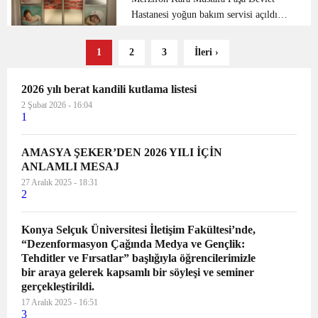
Hastanesi yoğun bakım servisi açıldı
Amasya İl Sağlık Müdürlüğünden
yapılan açıklama göre “Tadilat bakım
1
2
3
İleri ›
ve onarım işleri tamamlanarak hizmete
açılan Merzifon Kara Mu...
2026 yılı berat kandili kutlama listesi
2 Şubat 2026 - 16:04
1
AMASYA ŞEKER’DEN 2026 YILI İÇİN
ANLAMLI MESAJ
27 Aralık 2025 - 18:31
2
Konya Selçuk Üniversitesi İletişim Fakültesi’nde,
“Dezenformasyon Çağında Medya ve Gençlik:
Tehditler ve Fırsatlar” başlığıyla öğrencilerimizle
bir araya gelerek kapsamlı bir söyleşi ve seminer
gerçekleştirildi.
17 Aralık 2025 - 16:51
3