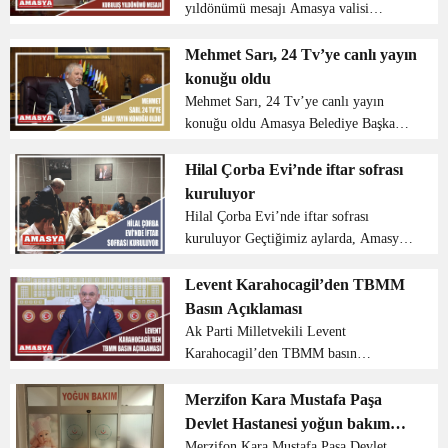
yıldönümü mesajı Amasya valisi
Mustafa Masatlı Anadolu Ajansı’nın
kuruluş yıldönümü için bir mesaj
Mehmet Sarı, 24 Tv’ye canlı yayın
yayımladı vali Masatlı yayımladığı
konuğu oldu
mesajda şu sözleri kulland...
Mehmet Sarı, 24 Tv’ye canlı yayın
konuğu oldu Amasya Belediye Başkanı
Mehmet Sarı, 24 TV kanalında Helin
Aslan’ın sunduğu haber bültenine canlı
Hilal Çorba Evi’nde iftar sofrası
yayın konuğu oldu. Ramazan ayının
kuruluyor
1’inci gününden bayram...
Hilal Çorba Evi’nde iftar sofrası
kuruluyor Geçtiğimiz aylarda, Amasya
Belediyesi tarafından 65 yaş üstü
vatandaşlara ve üniversite öğrencilere
Levent Karahocagil’den TBMM
ücretsiz çorba ve çay hizmeti sunan
Basın Açıklaması
Hilal Çorba Evi’nde ...
Ak Parti Milletvekili Levent
Karahocagil’den TBMM basın
açıklaması Değerli Basın Mensupları,
Saygıdeğer Vatandaşlarım, Muhterem
Merzifon Kara Mustafa Paşa
Amasyalı hemşerilerim. Sizleri, sevgi,
Devlet Hastanesi yoğun bakım
saygı ve muhabbetle selamlı...
servisi açıldı
Merzifon Kara Mustafa Paşa Devlet