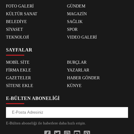
FOTO GALERİ
GÜNDEM
KÜLTÜR SANAT
MAGAZİN
BELEDİYE
SAĞLIK
SİYASET
SPOR
TEKNOLOJİ
VIDEO GALERİ
SAYFALAR
MOBİL SİTE
BURÇLAR
FİRMA EKLE
YAZARLAR
GAZETELER
HABER GÖNDER
SİTENE EKLE
KÜNYE
E-BÜLTEN ABONELİĞİ
E-Bülten aboneliği ile haberlere daha hızlı erişin.