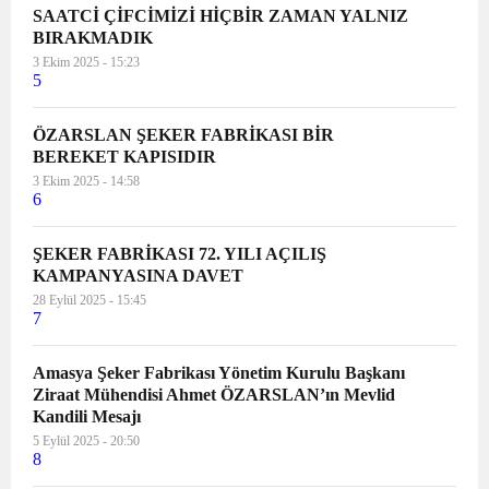
SAATCİ ÇİFCİMİZİ HİÇBİR ZAMAN YALNIZ
BIRAKMADIK
3 Ekim 2025 - 15:23
5
ÖZARSLAN ŞEKER FABRİKASI BİR
BEREKET KAPISIDIR
3 Ekim 2025 - 14:58
6
ŞEKER FABRİKASI 72. YILI AÇILIŞ
KAMPANYASINA DAVET
28 Eylül 2025 - 15:45
7
Amasya Şeker Fabrikası Yönetim Kurulu Başkanı
Ziraat Mühendisi Ahmet ÖZARSLAN’ın Mevlid
Kandili Mesajı
5 Eylül 2025 - 20:50
8