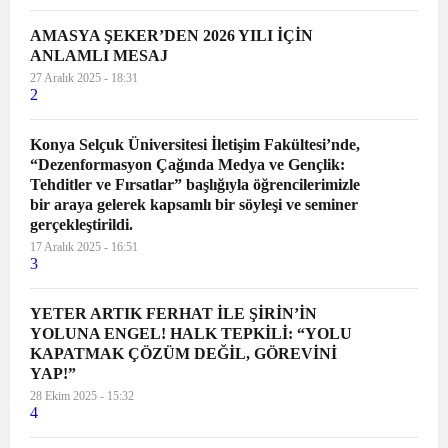
AMASYA ŞEKER’DEN 2026 YILI İÇİN
ANLAMLI MESAJ
27 Aralık 2025 - 18:31
2
Konya Selçuk Üniversitesi İletişim Fakültesi’nde,
“Dezenformasyon Çağında Medya ve Gençlik:
Tehditler ve Fırsatlar” başlığıyla öğrencilerimizle
bir araya gelerek kapsamlı bir söyleşi ve seminer
gerçekleştirildi.
17 Aralık 2025 - 16:51
3
YETER ARTIK FERHAT İLE ŞİRİN’İN
YOLUNA ENGEL! HALK TEPKİLİ: “YOLU
KAPATMAK ÇÖZÜM DEĞİL, GÖREVİNİ
YAP!”
28 Ekim 2025 - 15:32
4