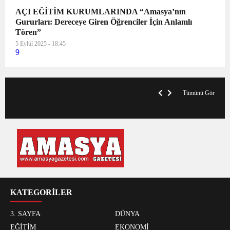
AÇI EĞİTİM KURUMLARINDA “Amasya’nın
Gururları: Dereceye Giren Öğrenciler İçin Anlamlı
Tören”
5 Eylül 2025 - 18:45
9
VegasHero Casino Test: Spiele, Boni &
T
Auszahlungen
A
Tümünü Gör
KATEGORİLER
3. SAYFA
DÜNYA
EĞİTİM
EKONOMİ