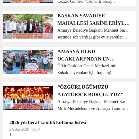
Lezzet Günleri “Osmanlı Saray
Mutfağı” yemek programına katıldı.
Belediye Başkanı Mehmet Sarı, Amasya
BAŞKAN SAVADİYE
Üniversitesi Rektörü Prof. Dr.
MAHALLESİ SAKİNLERİYLE
Süleyman Elmacı’nı...
BİR ARAYA GELDİ
Amasya Belediye Başkanı Mehmet Sarı,
seçimde söz verdiği gibi ev ziyaretlerine
devam ederek, Asarkaya ailesi ve
Savadiye mahalle sakinleriyle
AMASYA ÜLKÜ
kahvaltıda bir araya geldi. 31 Mart
OCAKLARI’NDAN EN
Seçiminde söz verdiği ...
ANLAMLI KAMPANYA
Ülkü Ocakları Genel Merkezi’nin
Sokak hayvanları için başlattığı
kampanyaya Amasya’da belirlenen bazı
bölgelere borularla yapılan mama ve su
“ÖZGÜRLÜĞÜMÜZÜ
kapları bırakıldı. Ülkü Ocakları Sokak
ATATÜRK’E BORÇLUYUZ”
hayvanları içi...
Amasya Belediye Başkanı Mehmet Sarı,
Milli Mücadelenin ve Amasya Tamimi
ile 100’üncü yıldönümü etkinlikleri
2026 yılı berat kandili kutlama listesi
çerçevesinde 12-22 Haziran Amasya
Uluslararası Atatürk, Kültür ve Sanat
2 Şubat 2026 - 16:04
1
Festivali kapsamında...