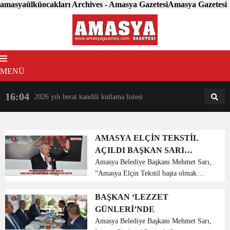
amasyaülküocakları Archives - Amasya GazetesiAmasya Gazetesi
MENÜ
16:04
18:31
2026 yılı berat kandili kutlama listesi
AM
AN
AMASYA ELÇİN TEKSTİL
AÇILDI BAŞKAN SARI
YATIRIMCILARA MÜJDEYİ
Amasya Belediye Başkanı Mehmet Sarı,
“Amasya Elçin Tekstil başta olmak
VERDİ
üzere, bundan sonra şehrimize gelerek
yatırım yapacak firmalardan,
BAŞKAN ‘LEZZET
belediyemiz olarak bir yıl boyunca su
GÜNLERİ’NDE
ücreti, ruhsat ve çöp ve...
Amasya Belediye Başkanı Mehmet Sarı,