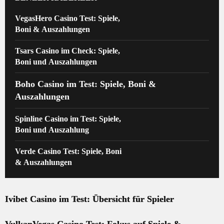
VegasHero Casino Test: Spiele,
Boni & Auszahlungen
Tsars Casino im Check: Spiele,
Boni und Auszahlungen
Boho Casino im Test: Spiele, Boni &
Auszahlungen
Spinline Casino im Test: Spiele,
Boni und Auszahlung
Verde Casino Test: Spiele, Boni
& Auszahlungen
Ivibet Casino im Test: Übersicht für Spieler