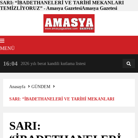
SARI: “İBADETHANELERİ VE TARİHİ MEKANLARI
TEMİZLİYORUZ” - Amasya GazetesiAmasya Gazetesi
MENÜ
16:04
18:31
2026 yılı berat kandili kutlama listesi
AM
AN
Anasayfa
GÜNDEM
SARI: “İBADETHANELERİ VE TARİHİ MEKANLARI
TEMİZLİYORUZ”
SARI: