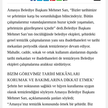
Amasya Belediye Başkanı Mehmet Sarı, “Bizler tarihimize
ve şehrimize karşı bu sorumluluğun bilincindeyiz. Bütün
çalışmalarımız vatandaşlarımızın huzur içinde yaşamaları,
şehrimizin güzelleşmesi içindir” dedi.Belediye Başkanı
Mehmet Sarı’nın öncülüğünde belediye ekipleri, şehirdeki
genel temizlik çalışmalarının yanı sıra ibadethaneleri ve tarihi
mekanları periyodik olarak temizlemeye devam ediyor.
Mahalle, cadde, sokak ve ortak kullanım alanlarının dışında
tarihi mekanları ve ibadethaneleri de temizleyen Belediye
ekipleri çalışmalarına aralıksız sürdürüyor.
BİZİM GÖREVİMİZ TARİHİ MEKÂNLARI
KORUMAK VE BAKIMLARINA DİKKAT ETMEK’
Şehrin her noktasının sağlıklı ve hijyen kurallarına uygun
olarak temizlendiğini söyleyen Amasya Belediye Başkanı
Mehmet Sarı, açıklamasında şunları söyledi;
“Amasya’mız temizlik konusunda örnek bir şehirdir. Biz