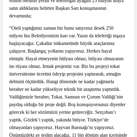
Hilton otelinin yerini ve teleferiğin ayağını 25 milyon liraya
satın aldıklarını belirten Başkan Sarı konuşmasının
devamında;
“Oteli yaptığımız zaman biz bunu satıyoruz desek 250
milyon lira Belediyemizin karı var. Yazın da teleferiği inşaya
başlayacağız. Çakallar istikametinde büyük araçlarımız
çalışıyor. Başlangıç yollarını yapıyoruz. Herkes hayal
etmiştir. Hayal etmeyenin hülyası olmaz, hülyası olmayanın
ise rüyası olmaz. Irmak projemiz var. Biz bu projeyi tokat
üniversitesine ücretini ödeyip projesini yaptırarak, ırmağın
debisini ölçtürdük. Hangi dönemde ne kadar yağmurla
beraber ne kadar yükseliyor teknik bir araştırma yaptırdık.
Valiliğimizle beraber, Tokat, Samsun ve Çorum Valiliği’nin
paydaş olduğu bir proje değil. Boş konuşuyorsunuz diyenler
görecek ki her sözümüzü yerine getireceğiz. Serçoban’ı
yaptık, Gözlek’i yaptık, yakında bitiyor. Türkiye’de
olmayanları yapıyoruz. Hayvan Barınağı’nı yapıyoruz.
Önümüzdeki ay teslim alacağız. 11 bin dönüm alan içerisinde