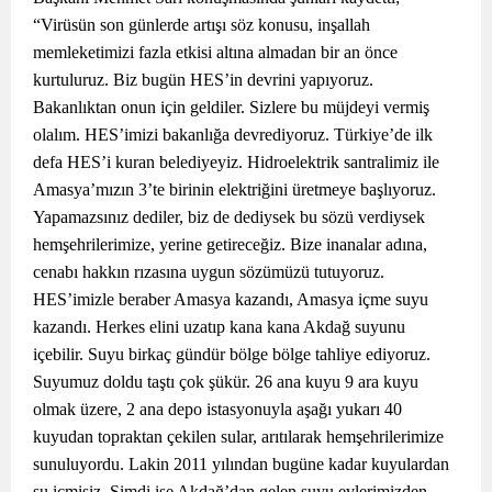
“Virüsün son günlerde artışı söz konusu, inşallah
memleketimizi fazla etkisi altına almadan bir an önce
kurtuluruz. Biz bugün HES’in devrini yapıyoruz.
Bakanlıktan onun için geldiler. Sizlere bu müjdeyi vermiş
olalım. HES’imizi bakanlığa devrediyoruz. Türkiye’de ilk
defa HES’i kuran belediyeyiz. Hidroelektrik santralimiz ile
Amasya’mızın 3’te birinin elektriğini üretmeye başlıyoruz.
Yapamazsınız dediler, biz de dediysek bu sözü verdiysek
hemşehrilerimize, yerine getireceğiz. Bize inanalar adına,
cenabı hakkın rızasına uygun sözümüzü tutuyoruz.
HES’imizle beraber Amasya kazandı, Amasya içme suyu
kazandı. Herkes elini uzatıp kana kana Akdağ suyunu
içebilir. Suyu birkaç gündür bölge bölge tahliye ediyoruz.
Suyumuz doldu taştı çok şükür. 26 ana kuyu 9 ara kuyu
olmak üzere, 2 ana depo istasyonuyla aşağı yukarı 40
kuyudan topraktan çekilen sular, arıtılarak hemşehrilerimize
sunuluyordu. Lakin 2011 yılından bugüne kadar kuyulardan
su içmişiz. Şimdi ise Akdağ’dan gelen suyu evlerimizden