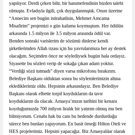
yapılıyor. Derdi çeken bilir, bir hanımefendinin bizden talebi
olmuştu. Evladıyla ilgili, çok duygulanmıştık. Onun üzerine
“Annecim sen bugün istirahatlisin, Mehmet Amcama
Misafirim” projemizi o gün kafama koymuştum. Her ödülün
arkasında 1.5 milyon ile 3.5 milyon arasında ödül var.
Benden sonraki varislerim de sözümü dinlerse kendi
şirketlerimden Allah rızası için bu yavrularımıza her ay destek
olacağım. Seçimden önce ne söylediysek bugün hala ordayız.
Siyasette bu sözleri verip de sokağa çıkan adam yoktur.
“Verdiği sözü tutmadı” diyen varsa mikrofonu bırakırım.
Belediye Başkanı olduktan sonra bu söylemlerimizin altına
eklediklerimiz oldu. Hepsinin arkasındayız. Ben Belediye
Başkanı olarak elbette torpil koyduklarım da tavır
koyduklarım da olacak. Amasya’mızın tarihini bir kenara
koyduğumuzda 700 milyon liralık bir yatırım olmuş mu ben
bilmiyorum. Cenabı hak bu canı bu bedende durdurduğu
sürece ben bunları yapıyorum. En basit örneği Hilton Oteli ve
HES projelerimiz. Hepsini yapacağız. Biz Amasyalılar olarak