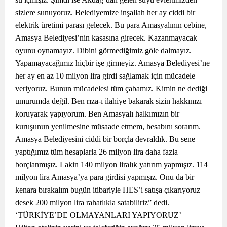
sizlere sunuyoruz. Belediyemize inşallah her ay ciddi bir
elektrik üretimi parası gelecek. Bu para Amasyalının cebine,
Amasya Belediyesi’nin kasasına girecek. Kazanmayacak
oyunu oynamayız. Dibini görmediğimiz göle dalmayız.
Yapamayacağımız hiçbir işe girmeyiz. Amasya Belediyesi’ne
her ay en az 10 milyon lira girdi sağlamak için mücadele
veriyoruz. Bunun mücadelesi tüm çabamız. Kimin ne dediği
umurumda değil. Ben rıza-ı ilahiye bakarak sizin hakkınızı
koruyarak yapıyorum. Ben Amasyalı halkımızın bir
kuruşunun yenilmesine müsaade etmem, hesabını sorarım.
Amasya Belediyesini ciddi bir borçla devraldık. Bu sene
yaptığımız tüm hesaplarla 26 milyon lira daha fazla
borçlanmışız. Lakin 140 milyon liralık yatırım yapmışız. 114
milyon lira Amasya’ya para girdisi yapmışız. Onu da bir
kenara bırakalım bugün itibariyle HES’i satışa çıkarıyoruz
desek 200 milyon lira rahatlıkla satabiliriz” dedi.
‘TÜRKİYE’DE OLMAYANLARI YAPIYORUZ’