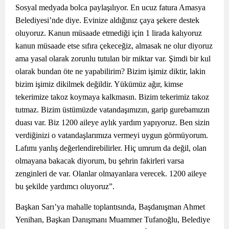
Sosyal medyada bolca paylaşılıyor. En ucuz fatura Amasya
Belediyesi’nde diye. Evinize aldığınız çaya şekere destek
oluyoruz. Kanun müsaade etmediği için 1 lirada kalıyoruz
kanun müsaade etse sıfıra çekeceğiz, almasak ne olur diyoruz
ama yasal olarak zorunlu tutulan bir miktar var. Şimdi bir kul
olarak bundan öte ne yapabilirim? Bizim işimiz diktir, lakin
bizim işimiz dikilmek değildir. Yükümüz ağır, kimse
tekerimize takoz koymaya kalkmasın. Bizim tekerimiz takoz
tutmaz. Bizim üstümüzde vatandaşımızın, garip gurebamızın
duası var. Biz 1200 aileye aylık yardım yapıyoruz. Ben sizin
verdiğinizi o vatandaşlarımıza vermeyi uygun görmüyorum.
Lafımı yanlış değerlendirebilirler. Hiç umrum da değil, olan
olmayana bakacak diyorum, bu şehrin fakirleri varsa
zenginleri de var. Olanlar olmayanlara verecek. 1200 aileye
bu şekilde yardımcı oluyoruz”.
Başkan Sarı’ya mahalle toplantısında, Başdanışman Ahmet
Yenihan, Başkan Danışmanı Muammer Tufanoğlu, Belediye