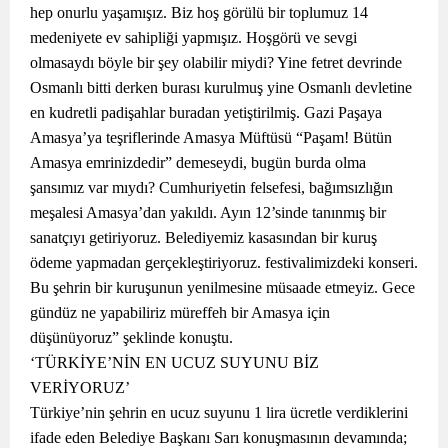
hep onurlu yaşamışız. Biz hoş görülü bir toplumuz 14
medeniyete ev sahipliği yapmışız. Hoşgörü ve sevgi
olmasaydı böyle bir şey olabilir miydi? Yine fetret devrinde
Osmanlı bitti derken burası kurulmuş yine Osmanlı devletine
en kudretli padişahlar buradan yetiştirilmiş. Gazi Paşaya
Amasya’ya teşriflerinde Amasya Müftüsü “Paşam! Bütün
Amasya emrinizdedir” demeseydi, bugün burda olma
şansımız var mıydı? Cumhuriyetin felsefesi, bağımsızlığın
meşalesi Amasya’dan yakıldı. Ayın 12’sinde tanınmış bir
sanatçıyı getiriyoruz. Belediyemiz kasasından bir kuruş
ödeme yapmadan gerçekleştiriyoruz. festivalimizdeki konseri.
Bu şehrin bir kuruşunun yenilmesine müsaade etmeyiz. Gece
gündüz ne yapabiliriz müreffeh bir Amasya için
düşünüyoruz” şeklinde konuştu.
‘TÜRKİYE’NİN EN UCUZ SUYUNU BİZ
VERİYORUZ’
Türkiye’nin şehrin en ucuz suyunu 1 lira ücretle verdiklerini
ifade eden Belediye Başkanı Sarı konuşmasının devamında;