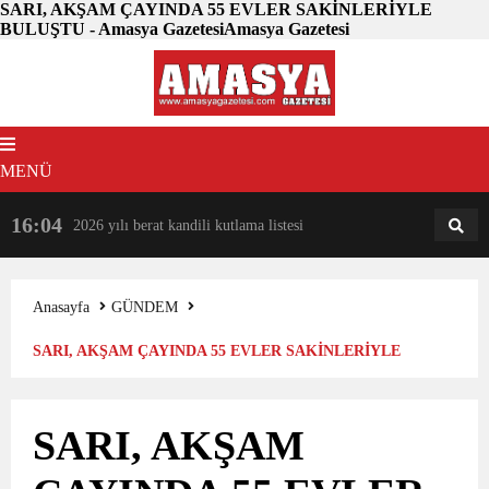
SARI, AKŞAM ÇAYINDA 55 EVLER SAKİNLERİYLE
BULUŞTU - Amasya GazetesiAmasya Gazetesi
MENÜ
16:04
18:31
2026 yılı berat kandili kutlama listesi
AM
AN
Anasayfa
GÜNDEM
SARI, AKŞAM ÇAYINDA 55 EVLER SAKİNLERİYLE
BULUŞTU
SARI, AKŞAM