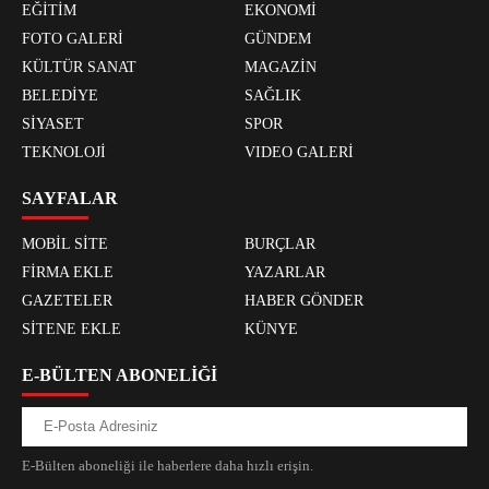
EĞİTİM
EKONOMİ
FOTO GALERİ
GÜNDEM
KÜLTÜR SANAT
MAGAZİN
BELEDİYE
SAĞLIK
SİYASET
SPOR
TEKNOLOJİ
VIDEO GALERİ
SAYFALAR
MOBİL SİTE
BURÇLAR
FİRMA EKLE
YAZARLAR
GAZETELER
HABER GÖNDER
SİTENE EKLE
KÜNYE
E-BÜLTEN ABONELİĞİ
E-Bülten aboneliği ile haberlere daha hızlı erişin.