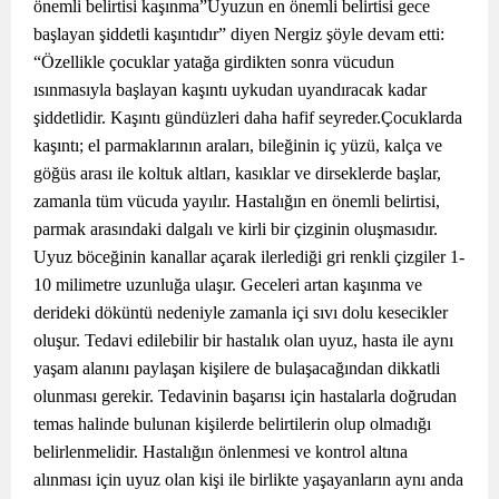
önemli belirtisi kaşınma”Uyuzun en önemli belirtisi gece
başlayan şiddetli kaşıntıdır” diyen Nergiz şöyle devam etti:
“Özellikle çocuklar yatağa girdikten sonra vücudun
ısınmasıyla başlayan kaşıntı uykudan uyandıracak kadar
şiddetlidir. Kaşıntı gündüzleri daha hafif seyreder.Çocuklarda
kaşıntı; el parmaklarının araları, bileğinin iç yüzü, kalça ve
göğüs arası ile koltuk altları, kasıklar ve dirseklerde başlar,
zamanla tüm vücuda yayılır. Hastalığın en önemli belirtisi,
parmak arasındaki dalgalı ve kirli bir çizginin oluşmasıdır.
Uyuz böceğinin kanallar açarak ilerlediği gri renkli çizgiler 1-
10 milimetre uzunluğa ulaşır. Geceleri artan kaşınma ve
derideki döküntü nedeniyle zamanla içi sıvı dolu kesecikler
oluşur. Tedavi edilebilir bir hastalık olan uyuz, hasta ile aynı
yaşam alanını paylaşan kişilere de bulaşacağından dikkatli
olunması gerekir. Tedavinin başarısı için hastalarla doğrudan
temas halinde bulunan kişilerde belirtilerin olup olmadığı
belirlenmelidir. Hastalığın önlenmesi ve kontrol altına
alınması için uyuz olan kişi ile birlikte yaşayanların aynı anda