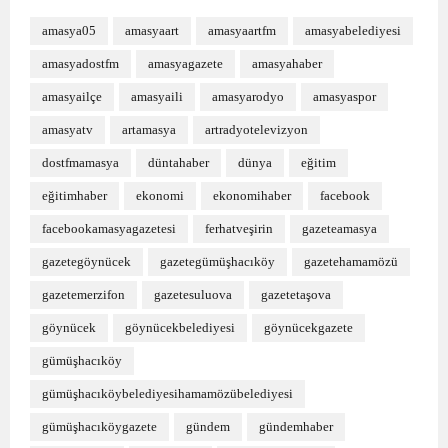
amasya05
amasyaart
amasyaartfm
amasyabelediyesi
amasyadostfm
amasyagazete
amasyahaber
amasyailçe
amasyaili
amasyarodyo
amasyaspor
amasyatv
artamasya
artradyotelevizyon
dostfmamasya
düntahaber
dünya
eğitim
eğitimhaber
ekonomi
ekonomihaber
facebook
facebookamasyagazetesi
ferhatveşirin
gazeteamasya
gazetegöynücek
gazetegümüşhacıköy
gazetehamamözü
gazetemerzifon
gazetesuluova
gazetetaşova
göynücek
göynücekbelediyesi
göynücekgazete
gümüşhacıköy
gümüşhacıköybelediyesihamamözübelediyesi
gümüşhacıköygazete
gündem
gündemhaber