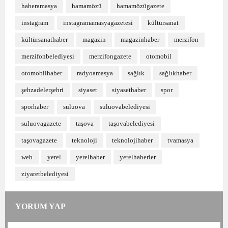
haberamasya
hamamözü
hamamözügazete
instagram
instagramamasyagazetesi
kültürsanat
kültürsanathaber
magazin
magazinhaber
merzifon
merzifonbelediyesi
merzifongazete
otomobil
otomobilhaber
radyoamasya
sağlık
sağlıkhaber
şehzadelerşehri
siyaset
siyasethaber
spor
sporhaber
suluova
suluovabelediyesi
suluovagazete
taşova
taşovabelediyesi
taşovagazete
teknoloji
teknolojihaber
tvamasya
web
yerel
yerelhaber
yerelhaberler
ziyaretbelediyesi
YORUM YAP