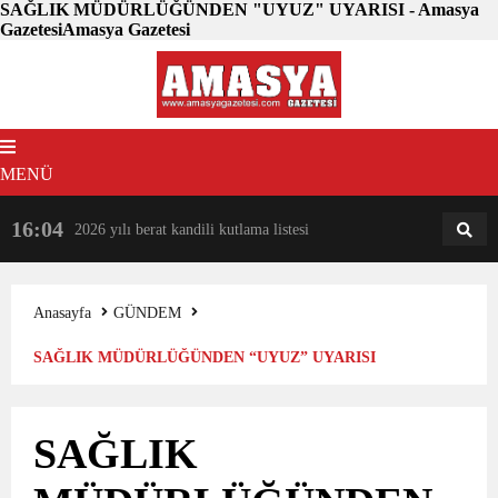
SAĞLIK MÜDÜRLÜĞÜNDEN "UYUZ" UYARISI - Amasya
GazetesiAmasya Gazetesi
MENÜ
16:04
18:31
2026 yılı berat kandili kutlama listesi
AM
AN
Anasayfa
GÜNDEM
SAĞLIK MÜDÜRLÜĞÜNDEN “UYUZ” UYARISI
SAĞLIK