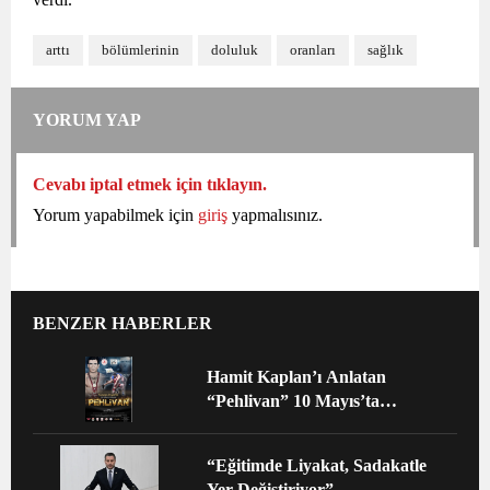
arttı
bölümlerinin
doluluk
oranları
sağlık
YORUM YAP
Cevabı iptal etmek için tıklayın.
Yorum yapabilmek için
giriş
yapmalısınız.
BENZER HABERLER
Hamit Kaplan’ı Anlatan
“Pehlivan” 10 Mayıs’ta
Gösterimde
“Eğitimde Liyakat, Sadakatle
Yer Değiştiriyor”