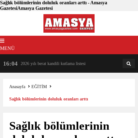
Sağlık bölümlerinin doluluk oranları arttı - Amasya
GazetesiAmasya Gazetesi
MENÜ
16:04
18:31
2026 yılı berat kandili kutlama listesi
AM
AN
Anasayfa
EĞİTİM
Sağlık bölümlerinin doluluk oranları arttı
Sağlık bölümlerinin