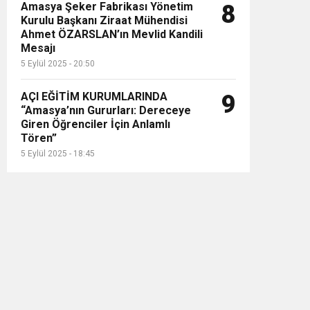
Amasya Şeker Fabrikası Yönetim
8
Kurulu Başkanı Ziraat Mühendisi
Ahmet ÖZARSLAN’ın Mevlid Kandili
Mesajı
5 Eylül 2025 - 20:50
AÇI EĞİTİM KURUMLARINDA
9
“Amasya’nın Gururları: Dereceye
Giren Öğrenciler İçin Anlamlı
Tören”
5 Eylül 2025 - 18:45