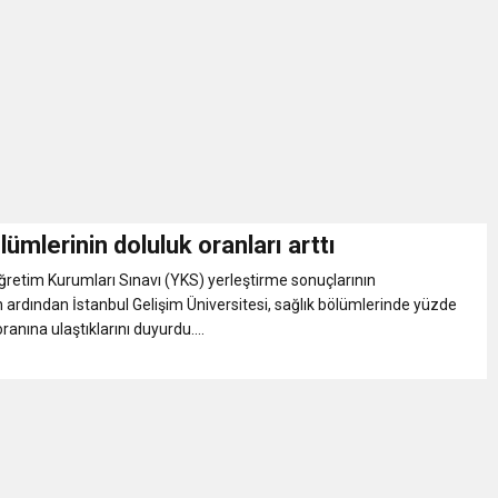
İKASI BİR BEREKET KAPISIDIR
YILI AÇILIŞ KAMPANYASINA DAVET
ı Yönetim Kurulu Başkanı Ziraat Mühendisi Ahmet ÖZARSLAN’ın Mevlid
A “Amasya’nın Gururları: Dereceye Giren Öğrenciler İçin Anlamlı Töre
lümlerinin doluluk oranları arttı
etim Kurumları Sınavı (YKS) yerleştirme sonuçlarının
et Festivali
 ardından İstanbul Gelişim Üniversitesi, sağlık bölümlerinde yüzde
ranına ulaştıklarını duyurdu....
utlama listesi