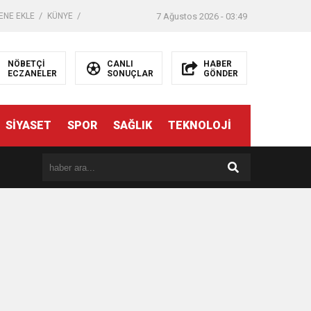
ENE EKLE
KÜNYE
7 Ağustos 2026 - 03:49
NÖBETÇİ
CANLI
HABER
ECZANELER
SONUÇLAR
GÖNDER
SİYASET
SPOR
SAĞLIK
TEKNOLOJİ
er