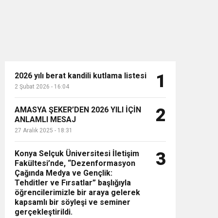
2026 yılı berat kandili kutlama listesi
1
2 Şubat 2026 - 16:04
n”
AMASYA ŞEKER’DEN 2026 YILI İÇİN
2
ANLAMLI MESAJ
27 Aralık 2025 - 18:31
Konya Selçuk Üniversitesi İletişim
3
Fakültesi’nde, “Dezenformasyon
Çağında Medya ve Gençlik:
Tehditler ve Fırsatlar” başlığıyla
öğrencilerimizle bir araya gelerek
kapsamlı bir söyleşi ve seminer
gerçekleştirildi.