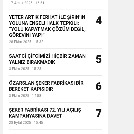
17 Aralık 2025 - 16:51
YETER ARTIK FERHAT İLE ŞİRİN’İN
4
YOLUNA ENGEL! HALK TEPKİLİ:
“YOLU KAPATMAK ÇÖZÜM DEĞİL,
GÖREVİNİ YAP!”
28 Ekim 2025 - 15:32
SAATCİ ÇİFCİMİZİ HİÇBİR ZAMAN
5
YALNIZ BIRAKMADIK
3 Ekim 2025 - 15:23
ÖZARSLAN ŞEKER FABRİKASI BİR
6
BEREKET KAPISIDIR
3 Ekim 2025 - 14:58
ŞEKER FABRİKASI 72. YILI AÇILIŞ
7
KAMPANYASINA DAVET
28 Eylül 2025 - 15:45