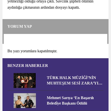
yetmezliği olduğu ortaya çıktı. Savcılık şüpheli ölümün
aydınlığa çıkmasının ardından dosyayı kapattı.
YORUM YAP
Bu yazı yorumlara kapatılmıştır.
BENZER HABERLER
TÜRK HALK MÜZİĞİ’NİN
MUHTEŞEM SESİ ZARA’YI
HEMŞEHRİLERİMİZLE
BULUŞTU
Mehmet Sarıya ‘En Başarılı
Beledi̇ye Başkanı Ödülü