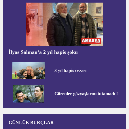
İlyas Salman’a 2 yıl hapis şoku
3 yıl hapis cezası
Görenler gözyaşlarını tutamadı !
GÜNLÜK BURÇLAR