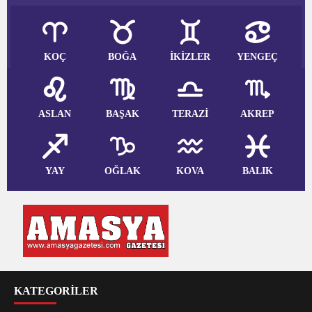
KOÇ
BOĞA
İKİZLER
YENGEÇ
ASLAN
BAŞAK
TERAZİ
AKREP
YAY
OĞLAK
KOVA
BALIK
KATEGORİLER