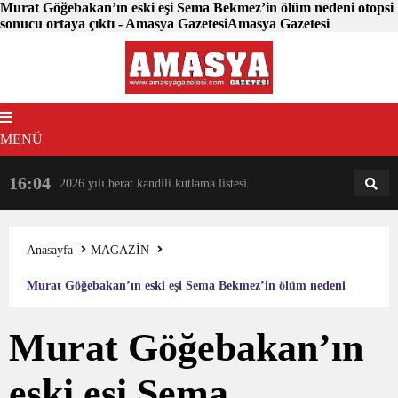
Murat Göğebakan’ın eski eşi Sema Bekmez’in ölüm nedeni otopsi
sonucu ortaya çıktı - Amasya GazetesiAmasya Gazetesi
MENÜ
16:04
18:31
2026 yılı berat kandili kutlama listesi
AM
AN
Anasayfa
MAGAZİN
Murat Göğebakan’ın eski eşi Sema Bekmez’in ölüm nedeni
otopsi sonucu ortaya çıktı
Murat Göğebakan’ın
eski eşi Sema