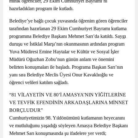
minik öğrenciler, 29 Ekim Cumhuriyet Bayramı’nı
hazırladıkları program ile kutladı.
Belediye’ye bağlı çocuk yuvasında öğrenim gören öğrenciler
tarafından hazırlanan 29 Ekim Cumhuriyet Bayramı kutlama
programına Belediye Başkanı Mehmet Sarı’da katıldı. Saygı
duruşu ve İstiklal Marşı’nın okunmasının ardından program
Yuva Müdiresi Emine Haytalar ve Kültür ve Sosyal İşler
Müdürü Oğuzhan Zobu’nun günün anlam ve önemini
belirten konuşmaları ile başladı. Programa Başkan Sarı’nın
yanı sıra Belediye Meclis Üyesi Onur Kavaklıoğlu ve
öğrenci velileri katılım sağladı.
“81 VİLAYETİN VE 80’İ AMASYA’NIN YİĞİTLERİNE
VE TEVFİK EFENDİNİN ARKADAŞLARINA MİNNET
BORÇLUDUR”
Cumhuriyetimizin 98. Yıldönümünü kutlamanın heyecanını
ve mutluluğunu yaşadığı söyleyen Amasya Belediye Başkanı
Mehmet Sarı konuşmasında şu ifadelere yer verdi;