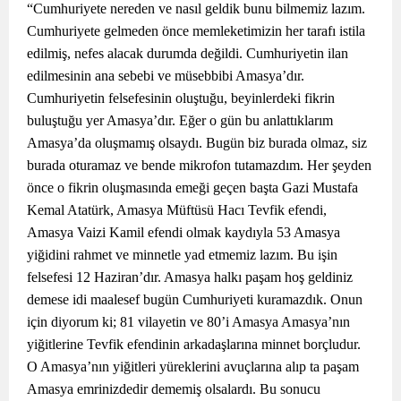
“Cumhuriyete nereden ve nasıl geldik bunu bilmemiz lazım.
Cumhuriyete gelmeden önce memleketimizin her tarafı istila
edilmiş, nefes alacak durumda değildi. Cumhuriyetin ilan
edilmesinin ana sebebi ve müsebbibi Amasya’dır.
Cumhuriyetin felsefesinin oluştuğu, beyinlerdeki fikrin
buluştuğu yer Amasya’dır. Eğer o gün bu anlattıklarım
Amasya’da oluşmamış olsaydı. Bugün biz burada olmaz, siz
burada oturamaz ve bende mikrofon tutamazdım. Her şeyden
önce o fikrin oluşmasında emeği geçen başta Gazi Mustafa
Kemal Atatürk, Amasya Müftüsü Hacı Tevfik efendi,
Amasya Vaizi Kamil efendi olmak kaydıyla 53 Amasya
yiğidini rahmet ve minnetle yad etmemiz lazım. Bu işin
felsefesi 12 Haziran’dır. Amasya halkı paşam hoş geldiniz
demese idi maalesef bugün Cumhuriyeti kuramazdık. Onun
için diyorum ki; 81 vilayetin ve 80’i Amasya Amasya’nın
yiğitlerine Tevfik efendinin arkadaşlarına minnet borçludur.
O Amasya’nın yiğitleri yüreklerini avuçlarına alıp ta paşam
Amasya emrinizdedir dememiş olsalardı. Bu sonucu