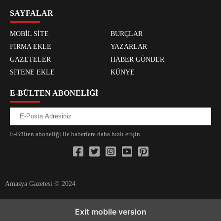
SAYFALAR
MOBİL SİTE
BURÇLAR
FİRMA EKLE
YAZARLAR
GAZETELER
HABER GÖNDER
SİTENE EKLE
KÜNYE
E-BÜLTEN ABONELİĞİ
E-Bülten aboneliği ile haberlere daha hızlı erişin.
Amasya Gazetesi © 2024
xvideos.com zenededeneme vonbonusu vewereveren siteler
yarrak
Exit mobile version
yarrak dinimi binisi virin sitilir 3131
^^xyarrak bonusa veren dinoma