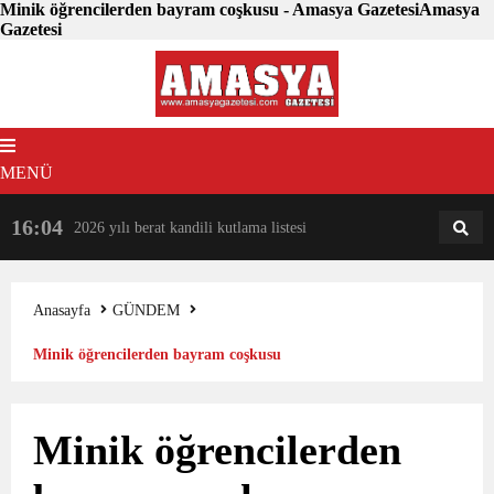
Minik öğrencilerden bayram coşkusu - Amasya GazetesiAmasya
Gazetesi
MENÜ
16:04
18:31
2026 yılı berat kandili kutlama listesi
AM
AN
Anasayfa
GÜNDEM
Minik öğrencilerden bayram coşkusu
Minik öğrencilerden