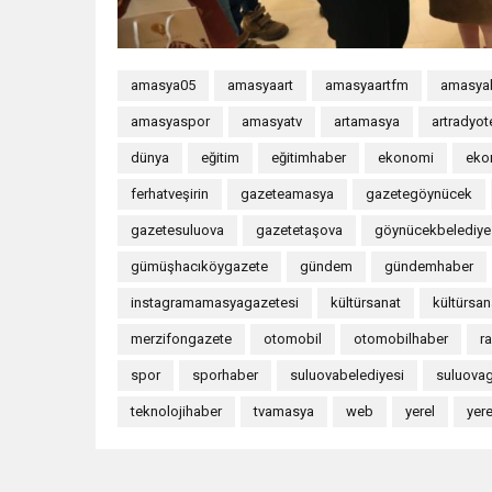
amasya05
amasyaart
amasyaartfm
amasyab
amasyaspor
amasyatv
artamasya
artradyot
dünya
eğitim
eğitimhaber
ekonomi
eko
ferhatveşirin
gazeteamasya
gazetegöynücek
gazetesuluova
gazetetaşova
göynücekbelediye
gümüşhacıköygazete
gündem
gündemhaber
instagramamasyagazetesi
kültürsanat
kültürsa
merzifongazete
otomobil
otomobilhaber
r
spor
sporhaber
suluovabelediyesi
suluova
teknolojihaber
tvamasya
web
yerel
yer