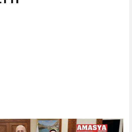
İKASI BİR BEREKET KAPISIDIR
YILI AÇILIŞ KAMPANYASINA DAVET
ı Yönetim Kurulu Başkanı Ziraat Mühendisi Ahmet ÖZARSLAN’ın Mevlid
A “Amasya’nın Gururları: Dereceye Giren Öğrenciler İçin Anlamlı Töre
et Festivali
utlama listesi