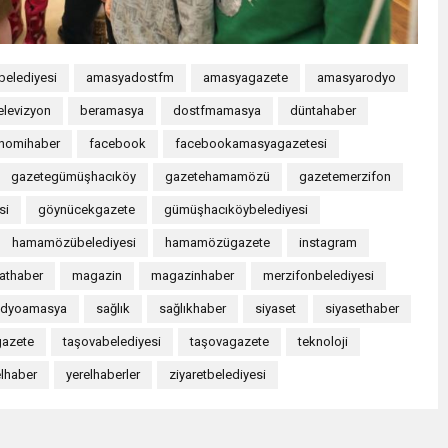
elediyesi
amasyadostfm
amasyagazete
amasyarodyo
elevizyon
beramasya
dostfmamasya
düntahaber
nomihaber
facebook
facebookamasyagazetesi
gazetegümüşhacıköy
gazetehamamözü
gazetemerzifon
si
göynücekgazete
gümüşhacıköybelediyesi
hamamözübelediyesi
hamamözügazete
instagram
nathaber
magazin
magazinhaber
merzifonbelediyesi
adyoamasya
sağlık
sağlıkhaber
siyaset
siyasethaber
gazete
taşovabelediyesi
taşovagazete
teknoloji
elhaber
yerelhaberler
ziyaretbelediyesi