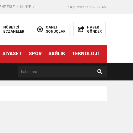
ENE EKLE
KÜNYE
7 Ağustos 2026 - 12:45
NÖBETÇİ
CANLI
HABER
ECZANELER
SONUÇLAR
GÖNDER
SİYASET
SPOR
SAĞLIK
TEKNOLOJİ
er