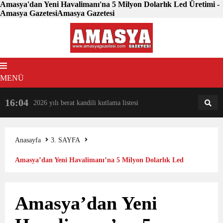
Amasya'dan Yeni Havalimanı'na 5 Milyon Dolarlık Led Üretimi -
Amasya GazetesiAmasya Gazetesi
MENÜ
16:04
18:31
2026 yılı berat kandili kutlama listesi
AM
AN
Anasayfa
3. SAYFA
Amasya’dan Yeni Havalimanı’na 5 Milyon Dolarlık Led
Üretimi
Amasya’dan Yeni