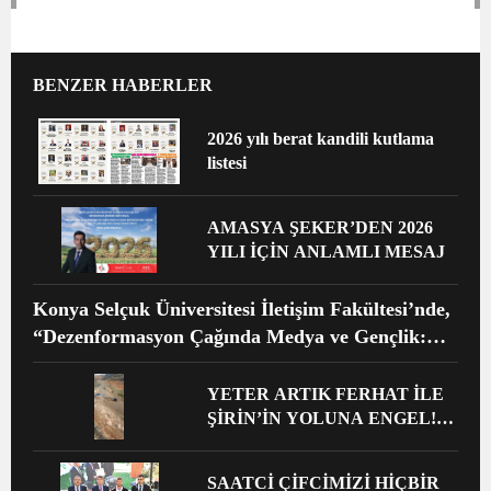
BENZER HABERLER
2026 yılı berat kandili kutlama
listesi
AMASYA ŞEKER’DEN 2026
YILI İÇİN ANLAMLI MESAJ
Konya Selçuk Üniversitesi İletişim Fakültesi’nde,
“Dezenformasyon Çağında Medya ve Gençlik:
Tehditler ve Fırsatlar” başlığıyla öğrencilerimizle
bir araya gelerek kapsamlı bir söyleşi ve seminer
YETER ARTIK FERHAT İLE
gerçekleştirildi.
ŞİRİN’İN YOLUNA ENGEL!
HALK TEPKİLİ: “YOLU
KAPATMAK ÇÖZÜM DEĞİL,
SAATCİ ÇİFCİMİZİ HİÇBİR
GÖREVİNİ YAP!”