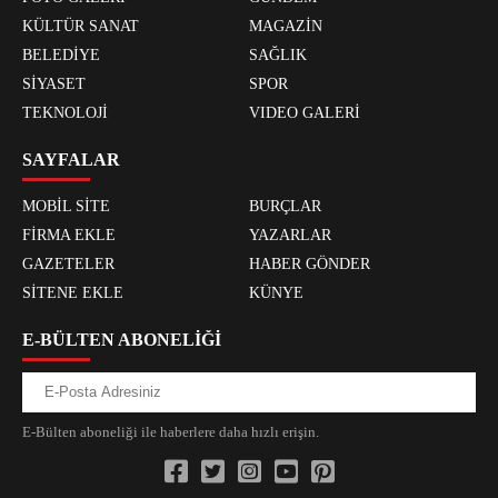
KÜLTÜR SANAT
MAGAZİN
BELEDİYE
SAĞLIK
SİYASET
SPOR
TEKNOLOJİ
VIDEO GALERİ
SAYFALAR
MOBİL SİTE
BURÇLAR
FİRMA EKLE
YAZARLAR
GAZETELER
HABER GÖNDER
SİTENE EKLE
KÜNYE
E-BÜLTEN ABONELİĞİ
E-Bülten aboneliği ile haberlere daha hızlı erişin.