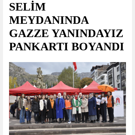
SELİM
MEYDANINDA
GAZZE YANINDAYIZ
PANKARTI BOYANDI