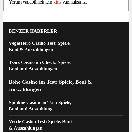
Yorum yapabilmek için
giriş
yapmalısınız.
BENZER HABERLER
VegasHero Casino Test: Spiele,
Boni & Auszahlungen
Tsars Casino im Check: Spiele,
Boni und Auszahlungen
Boho Casino im Test: Spiele, Boni &
Auszahlungen
Spinline Casino im Test: Spiele,
Boni und Auszahlung
Verde Casino Test: Spiele, Boni
& Auszahlungen