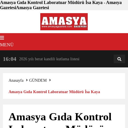
Amasya Gıda Kontrol Laboratuar Müdürü İsa Kaya - Amasya
GazetesiAmasya Gazetesi
MENÜ
16:04
18:31
2026 yılı berat kandili kutlama listesi
AM
AN
Anasayfa
GÜNDEM
Amasya Gıda Kontrol Laboratuar Müdürü İsa Kaya
Amasya Gıda Kontrol