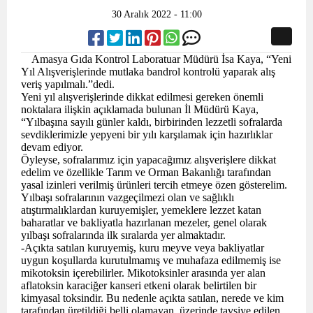
30 Aralık 2022 - 11:00
Amasya Gıda Kontrol Laboratuar Müdürü İsa Kaya, “Yeni
Yıl Alışverişlerinde mutlaka bandrol kontrolü yaparak alış
veriş yapılmalı.”dedi.
Yeni yıl alışverişlerinde dikkat edilmesi gereken önemli
noktalara ilişkin açıklamada bulunan İl Müdürü Kaya,
“Yılbaşına sayılı günler kaldı, birbirinden lezzetli sofralarda
sevdiklerimizle yepyeni bir yılı karşılamak için hazırlıklar
devam ediyor.
Öyleyse, sofralarımız için yapacağımız alışverişlere dikkat
edelim ve özellikle Tarım ve Orman Bakanlığı tarafından
yasal izinleri verilmiş ürünleri tercih etmeye özen gösterelim.
Yılbaşı sofralarının vazgeçilmezi olan ve sağlıklı
atıştırmalıklardan kuruyemişler, yemeklere lezzet katan
baharatlar ve bakliyatla hazırlanan mezeler, genel olarak
yılbaşı sofralarında ilk sıralarda yer almaktadır.
-Açıkta satılan kuruyemiş, kuru meyve veya bakliyatlar
uygun koşullarda kurutulmamış ve muhafaza edilmemiş ise
mikotoksin içerebilirler. Mikotoksinler arasında yer alan
aflatoksin karaciğer kanseri etkeni olarak belirtilen bir
kimyasal toksindir. Bu nedenle açıkta satılan, nerede ve kim
tarafından üretildiği belli olamayan, üzerinde tavsiye edilen