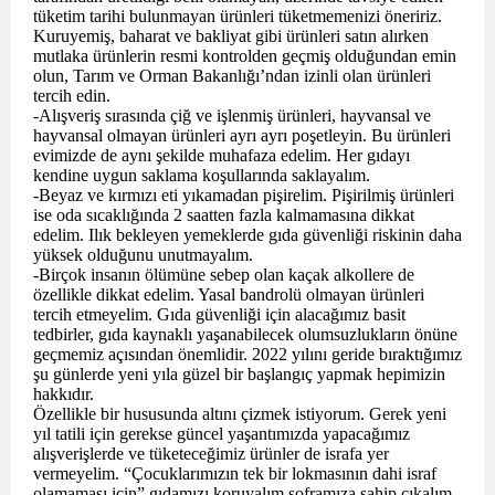
tüketim tarihi bulunmayan ürünleri tüketmemenizi öneririz.
Kuruyemiş, baharat ve bakliyat gibi ürünleri satın alırken
mutlaka ürünlerin resmi kontrolden geçmiş olduğundan emin
olun, Tarım ve Orman Bakanlığı’ndan izinli olan ürünleri
tercih edin.
-Alışveriş sırasında çiğ ve işlenmiş ürünleri, hayvansal ve
hayvansal olmayan ürünleri ayrı ayrı poşetleyin. Bu ürünleri
evimizde de aynı şekilde muhafaza edelim. Her gıdayı
kendine uygun saklama koşullarında saklayalım.
-Beyaz ve kırmızı eti yıkamadan pişirelim. Pişirilmiş ürünleri
ise oda sıcaklığında 2 saatten fazla kalmamasına dikkat
edelim. Ilık bekleyen yemeklerde gıda güvenliği riskinin daha
yüksek olduğunu unutmayalım.
-Birçok insanın ölümüne sebep olan kaçak alkollere de
özellikle dikkat edelim. Yasal bandrolü olmayan ürünleri
tercih etmeyelim. Gıda güvenliği için alacağımız basit
tedbirler, gıda kaynaklı yaşanabilecek olumsuzlukların önüne
geçmemiz açısından önemlidir. 2022 yılını geride bıraktığımız
şu günlerde yeni yıla güzel bir başlangıç yapmak hepimizin
hakkıdır.
Özellikle bir hususunda altını çizmek istiyorum. Gerek yeni
yıl tatili için gerekse güncel yaşantımızda yapacağımız
alışverişlerde ve tüketeceğimiz ürünler de israfa yer
vermeyelim. “Çocuklarımızın tek bir lokmasının dahi israf
olamaması için” gıdamızı koruyalım soframıza sahip çıkalım.