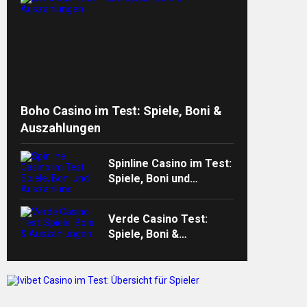
Boho Casino im Test: Spiele, Boni &
Auszahlungen
Spinline Casino im Test:
Spiele, Boni und
Auszahlung
Verde Casino Test:
Spiele, Boni &
Auszahlungen