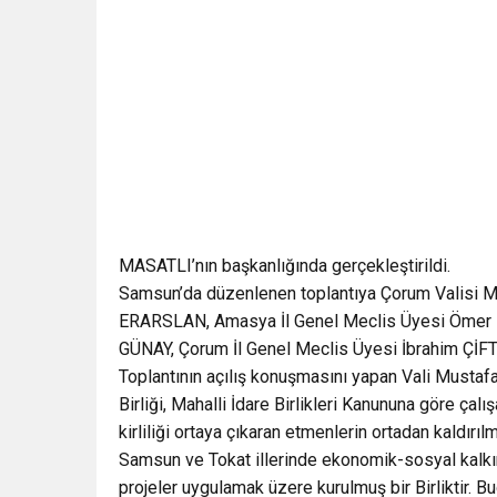
MASATLI’nın başkanlığında gerçekleştirildi.
Samsun’da düzenlenen toplantıya Çorum Valisi M
ERARSLAN, Amasya İl Genel Meclis Üyesi Ömer 
GÜNAY, Çorum İl Genel Meclis Üyesi İbrahim ÇİFTÇİ
Toplantının açılış konuşmasını yapan Vali Mustaf
Birliği, Mahalli İdare Birlikleri Kanununa göre çal
kirliliği ortaya çıkaran etmenlerin ortadan kaldı
Samsun ve Tokat illerinde ekonomik-sosyal kalkı
projeler uygulamak üzere kurulmuş bir Birliktir. 