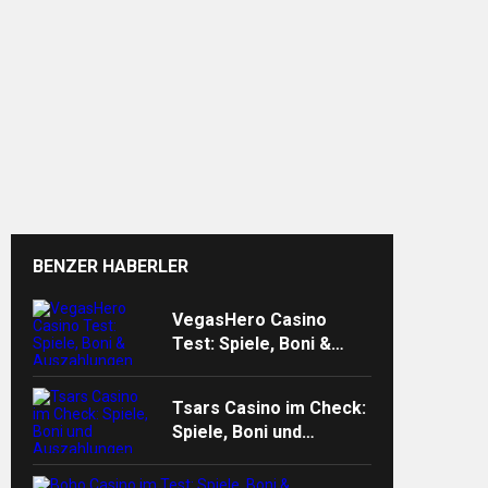
n”
BENZER HABERLER
VegasHero Casino
Test: Spiele, Boni &
Auszahlungen
Tsars Casino im Check:
Spiele, Boni und
Auszahlungen