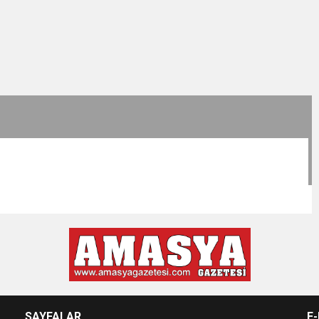
SAYFALAR
E