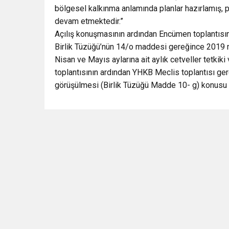
bölgesel kalkınma anlamında planlar hazırlamış, 
devam etmektedir.”
Açılış konuşmasının ardından Encümen toplantısın
Birlik Tüzüğü’nün 14/o maddesi gereğince 2019 ma
Nisan ve Mayıs aylarına ait aylık cetveller tetkik
toplantısının ardından YHKB Meclis toplantısı gerç
görüşülmesi (Birlik Tüzüğü Madde 10- g) konusu 