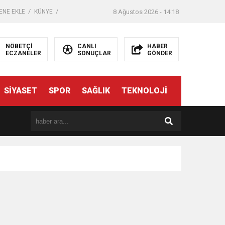
ENE EKLE
KÜNYE
8 Ağustos 2026 - 14:18
NÖBETÇİ
CANLI
HABER
ECZANELER
SONUÇLAR
GÖNDER
SİYASET
SPOR
SAĞLIK
TEKNOLOJİ
er