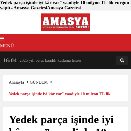
Yedek parça işinde iyi kâr var” vaadiyle 10 milyon TL'lik vurgun
yaptı - Amasya GazetesiAmasya Gazetesi
MENÜ
16:04
18:31
2026 yılı berat kandili kutlama listesi
AM
AN
Anasayfa
GÜNDEM
Yedek parça işinde iyi kâr var” vaadiyle 10 milyon TL’lik
vurgun yaptı
Yedek parça işinde iyi