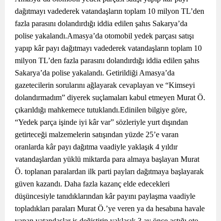
dağıtmayı vadederek vatandaşların toplam 10 milyon TL’den
fazla parasını dolandırdığı iddia edilen şahıs Sakarya’da
polise yakalandı.Amasya’da otomobil yedek parçası satışı
yapıp kâr payı dağıtmayı vadederek vatandaşların toplam 10
milyon TL’den fazla parasını dolandırdığı iddia edilen şahıs
Sakarya’da polise yakalandı. Getirildiği Amasya’da
gazetecilerin sorularını ağlayarak cevaplayan ve “Kimseyi
dolandırmadım” diyerek suçlamaları kabul etmeyen Murat Ö.
çıkarıldığı mahkemece tutuklandı.
Edinilen bilgiye göre,
“Yedek parça işinde iyi kâr var” sözleriyle yurt dışından
getirteceği malzemelerin satışından yüzde 25’e varan
oranlarda kâr payı dağıtma vaadiyle yaklaşık 4 yıldır
vatandaşlardan yüklü miktarda para almaya başlayan Murat
Ö. toplanan paralardan ilk parti payları dağıtmaya başlayarak
güven kazandı. Daha fazla kazanç elde edecekleri
düşüncesiyle tanıdıklarından kâr payını paylaşma vaadiyle
topladıkları paraları Murat Ö.’ye veren ya da hesabına havale
yapan vatandaşlar iş değiştirip yaklaşık 3 ay önce açtığı oto