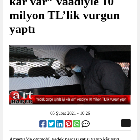
kâr var” vaadiyle 10
milyon TL’lik vurgun
yaptı
05 Şubat 2021 - 10:26
Amasya’da otomobil yedek parçası satışı yapıp kâr payı