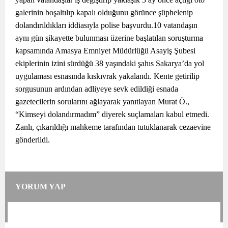
galerinin boşaltılıp kapalı olduğunu görünce şüphelenip
dolandırıldıkları iddiasıyla polise başvurdu.
10 vatandaşın
aynı gün şikayette bulunması üzerine başlatılan soruşturma
kapsamında Amasya Emniyet Müdürlüğü Asayiş Şubesi
ekiplerinin izini sürdüğü 38 yaşındaki şahıs Sakarya’da yol
uygulaması esnasında kıskıvrak yakalandı. Kente getirilip
sorgusunun ardından adliyeye sevk edildiği esnada
gazetecilerin sorularını ağlayarak yanıtlayan Murat Ö.,
“Kimseyi dolandırmadım” diyerek suçlamaları kabul etmedi.
Zanlı, çıkarıldığı mahkeme tarafından tutuklanarak cezaevine
gönderildi.
YORUM YAP