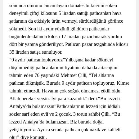
sonunda ömrünü tamamlayan domates bitkilerini söken
deneyimli çiftçi kilosunu 5 liradan sattığı patlıcanları hava
şatlarının da etkisiyle ürün vermeyi sürdürdüğünü görünce
sökmedi. Son iki aydır yüzünü güldüren patlıcanlar
bugünlerde dalında kilosu 17 liradan pazarlanarak yurdun
dört bir yanına gönderiliyor. Patlıcan pazar tezgahında kilosu
35 liradan satışa sunuluyor.
“9 aydır patlıcantopluyoruz”Yılbaşına kadar sökmeyi
düşünmediği patlıcanlarının fiyatının daha da artacağını
tahmin eden 76 yaşındaki Mehmet Çilli, “Tel altlarına
patlıcan dikmiştik. Burada 9 aydır patlıcan topluyoruz. Kimse
tahmin etmezdi. Havanın çok soğuk olmaması etkili oldu.
Allah bereket versin. İyi para kazandık” dedi.“Bu lezzeti
Antalya’da bulamazsın”Patlıcanlarının lezzeti için iddialı
sözler sarf eden evli ve 2 çocuk, 3 torun sahibi Çilli, “Bu
lezzeti Antalya’da bulamazsın. Biz burada doğal
yetiştiriyoruz. Ayrıca serada patlıcan çok nazik ve kaliteli
olur” diye konuştu.