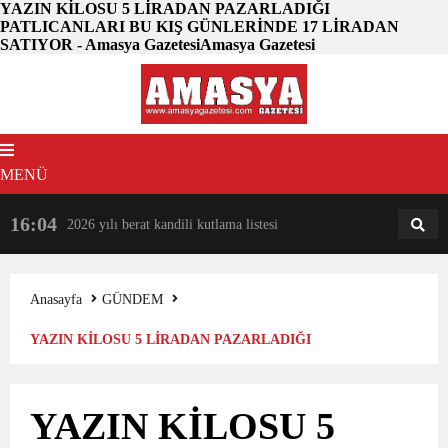
YAZIN KİLOSU 5 LİRADAN PAZARLADIĞI
PATLICANLARI BU KIŞ GÜNLERİNDE 17 LİRADAN
SATIYOR - Amasya GazetesiAmasya Gazetesi
MENÜ
16:04
18:31
2026 yılı berat kandili kutlama listesi
AM
AN
Anasayfa
GÜNDEM
YAZIN KİLOSU 5 LİRADAN PAZARLADIĞI
PATLICANLARI BU KIŞ GÜNLERİNDE 17 LİRADAN
YAZIN KİLOSU 5
SATIYOR