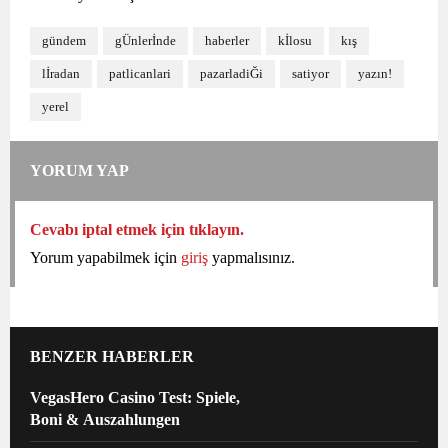
gündem
gÜnlerİnde
haberler
kİlosu
kış
lİradan
patlicanlari
pazarladiĞi
satiyor
yazın!
yerel
YORUM YAP
Cevabı iptal etmek için tıklayın.
Yorum yapabilmek için
giriş
yapmalısınız.
BENZER HABERLER
VegasHero Casino Test: Spiele,
Boni & Auszahlungen