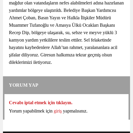
mağdur olan vatandaşların nefes alabilmeleri adına hazırlanan
yardımlar bölgeye ulaştırıldı. Belediye Başkan Yardımcısı
Ahmet Çoban, Basın Yayın ve Halkla İlişkiler Müdürü
Muammer Tufanoğlu ve Amasya Ülkü Ocakları Başkanı
Recep Dip, bölgeye ulaşarak, su, sebze ve meyve yüklü 3
kamyon yardım yetkililere teslim ettiler. Sel felaketinde
hayatını kaybedenlere Allah’tan rahmet, yaralananlara acil
şifalar diliyoruz. Giresun halkımıza tekrar geçmiş olsun
dileklerimizi iletiyoruz.
YORUM YAP
Cevabı iptal etmek için tıklayın.
Yorum yapabilmek için
giriş
yapmalısınız.