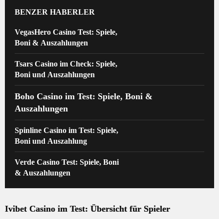
BENZER HABERLER
VegasHero Casino Test: Spiele,
Boni & Auszahlungen
Tsars Casino im Check: Spiele,
Boni und Auszahlungen
Boho Casino im Test: Spiele, Boni &
Auszahlungen
Spinline Casino im Test: Spiele,
Boni und Auszahlung
Verde Casino Test: Spiele, Boni
& Auszahlungen
Ivibet Casino im Test: Übersicht für Spieler