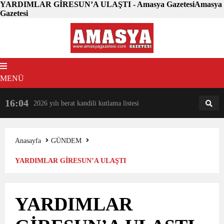
YARDIMLAR GİRESUN’A ULAŞTI - Amasya GazetesiAmasya
Gazetesi
MENÜ
16:04
18:31
2026 yılı berat kandili kutlama listesi
AM
AN
Anasayfa
GÜNDEM
YARDIMLAR GİRESUN’A ULAŞTI
YARDIMLAR