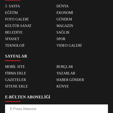
3. SAYFA
DÜNYA
EĞİTİM
EKONOMİ
FOTO GALERİ
GÜNDEM
KÜLTÜR SANAT
MAGAZİN
BELEDİYE
SAĞLIK
SİYASET
SPOR
TEKNOLOJİ
VIDEO GALERİ
SAYFALAR
MOBİL SİTE
BURÇLAR
FİRMA EKLE
YAZARLAR
GAZETELER
HABER GÖNDER
SİTENE EKLE
KÜNYE
E-BÜLTEN ABONELİĞİ