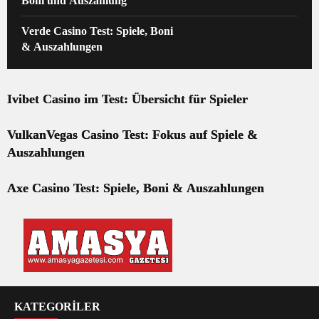
Boni und Auszahlung
Verde Casino Test: Spiele, Boni
& Auszahlungen
Ivibet Casino im Test: Übersicht für Spieler
VulkanVegas Casino Test: Fokus auf Spiele &
Auszahlungen
Axe Casino Test: Spiele, Boni & Auszahlungen
KATEGORİLER