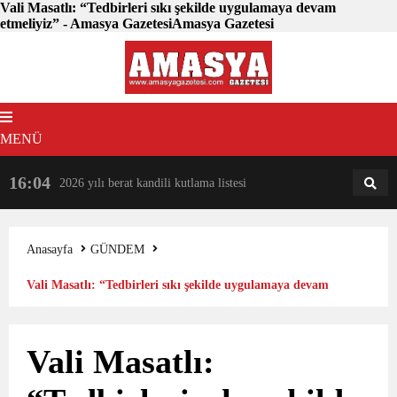
Vali Masatlı: “Tedbirleri sıkı şekilde uygulamaya devam
etmeliyiz” - Amasya GazetesiAmasya Gazetesi
MENÜ
16:04
18:31
2026 yılı berat kandili kutlama listesi
AM
AN
Anasayfa
GÜNDEM
Vali Masatlı: “Tedbirleri sıkı şekilde uygulamaya devam
etmeliyiz”
Vali Masatlı: