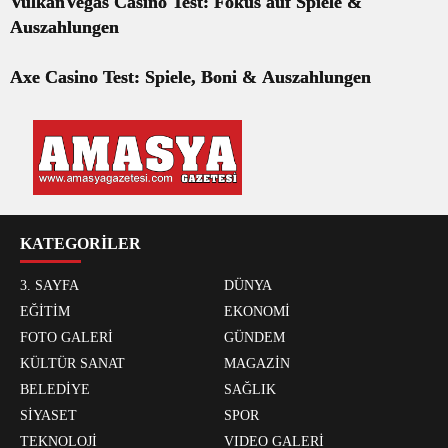
VulkanVegas Casino Test: Fokus auf Spiele &
Auszahlungen
Axe Casino Test: Spiele, Boni & Auszahlungen
KATEGORİLER
3. SAYFA
DÜNYA
EĞİTİM
EKONOMİ
FOTO GALERİ
GÜNDEM
KÜLTÜR SANAT
MAGAZİN
BELEDİYE
SAĞLIK
SİYASET
SPOR
TEKNOLOJİ
VIDEO GALERİ