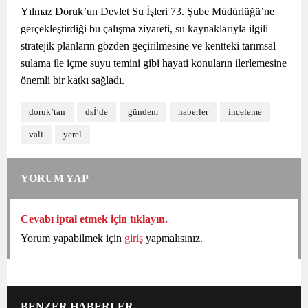
Yılmaz Doruk’un Devlet Su İşleri 73. Şube Müdürlüğü’ne
gerçekleştirdiği bu çalışma ziyareti, su kaynaklarıyla ilgili
stratejik planların gözden geçirilmesine ve kentteki tarımsal
sulama ile içme suyu temini gibi hayati konuların ilerlemesine
önemli bir katkı sağladı.
doruk’tan
dsİ’de
gündem
haberler
inceleme
vali
yerel
YORUM YAP
Cevabı iptal etmek için tıklayın.
Yorum yapabilmek için
giriş
yapmalısınız.
BENZER HABERLER