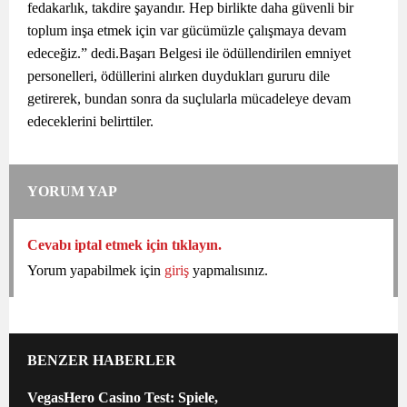
fedakarlık, takdire şayandır. Hep birlikte daha güvenli bir
toplum inşa etmek için var gücümüzle çalışmaya devam
edeceğiz.” dedi.Başarı Belgesi ile ödüllendirilen emniyet
personelleri, ödüllerini alırken duydukları gururu dile
getirerek, bundan sonra da suçlularla mücadeleye devam
edeceklerini belirttiler.
YORUM YAP
Cevabı iptal etmek için tıklayın.
Yorum yapabilmek için
giriş
yapmalısınız.
BENZER HABERLER
VegasHero Casino Test: Spiele,