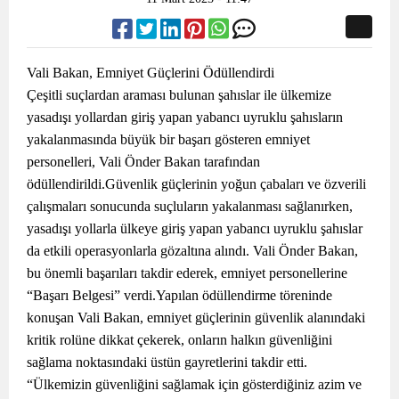
Vali Bakan, Emniyet Güçlerini Ödüllendirdi
Çeşitli suçlardan araması bulunan şahıslar ile ülkemize
yasadışı yollardan giriş yapan yabancı uyruklu şahısların
yakalanmasında büyük bir başarı gösteren emniyet
personelleri, Vali Önder Bakan tarafından
ödüllendirildi.Güvenlik güçlerinin yoğun çabaları ve özverili
çalışmaları sonucunda suçluların yakalanması sağlanırken,
yasadışı yollarla ülkeye giriş yapan yabancı uyruklu şahıslar
da etkili operasyonlarla gözaltına alındı. Vali Önder Bakan,
bu önemli başarıları takdir ederek, emniyet personellerine
“Başarı Belgesi” verdi.Yapılan ödüllendirme töreninde
konuşan Vali Bakan, emniyet güçlerinin güvenlik alanındaki
kritik rolüne dikkat çekerek, onların halkın güvenliğini
sağlama noktasındaki üstün gayretlerini takdir etti.
“Ülkemizin güvenliğini sağlamak için gösterdiğiniz azim ve