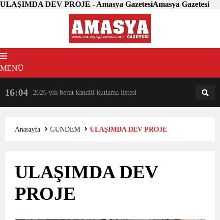
ULAŞIMDA DEV PROJE - Amasya GazetesiAmasya Gazetesi
MENÜ
16:04
18:31
2026 yılı berat kandili kutlama listesi
AM
AN
Anasayfa
GÜNDEM
ULAŞIMDA DEV PROJE
ULAŞIMDA DEV
PROJE