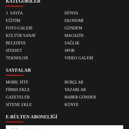
KATEGORİLER
3. SAYFA
DÜNYA
EĞİTİM
EKONOMİ
FOTO GALERİ
GÜNDEM
KÜLTÜR SANAT
MAGAZİN
BELEDİYE
SAĞLIK
SİYASET
SPOR
TEKNOLOJİ
VIDEO GALERİ
SAYFALAR
MOBİL SİTE
BURÇLAR
FİRMA EKLE
YAZARLAR
GAZETELER
HABER GÖNDER
SİTENE EKLE
KÜNYE
E-BÜLTEN ABONELİĞİ