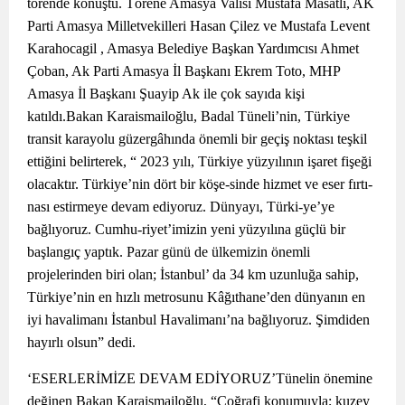
törende konuştu. Törene Amasya Valisi Mustafa Masatlı, AK
Parti Amasya Milletvekilleri Hasan Çilez ve Mustafa Levent
Karahocagil , Amasya Belediye Başkan Yardımcısı Ahmet
Çoban, Ak Parti Amasya İl Başkanı Ekrem Toto, MHP
Amasya İl Başkanı Şuayip Ak ile çok sayıda kişi
katıldı.Bakan Karaismailoğlu, Badal Tüneli’nin, Türkiye
transit karayolu güzergâhında önemli bir geçiş noktası teşkil
ettiğini belirterek, “ 2023 yılı, Türkiye yüzyılının işaret fişeği
olacaktır. Türkiye’nin dört bir köşe-sinde hizmet ve eser fırtı-
nası estirmeye devam ediyoruz. Dünyayı, Türki-ye’ye
bağlıyoruz. Cumhu-riyet’imizin yeni yüzyılına güçlü bir
başlangıç yaptık. Pazar günü de ülkemizin önemli
projelerinden biri olan; İstanbul’ da 34 km uzunluğa sahip,
Türkiye’nin en hızlı metrosunu Kâğıthane’den dünyanın en
iyi havalimanı İstanbul Havalimanı’na bağlıyoruz. Şimdiden
hayırlı olsun” dedi.
‘ESERLERİMİZE DEVAM EDİYORUZ’Tünelin önemine
değinen Bakan Karaismailoğlu, “Coğrafi konumuyla; kuzey