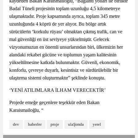
kaydeden Bakan Karaismailoğlu, “Bağlantı yolları ile birlikte
Badal Tüneli projesinin toplam uzunluğu 4,5 kilometreye
ulaşmaktadır. Proje kapsamında ayrıca, toplam 345 metre
uzunluğunda 4 köprü de yer alıyor. Bu bölge artık
sürücülerin ‘korkulu rüyası’ olmaktan çıkmış trafik, can ve
mal güvenliği en üst seviyeye yükselmiştir. Gelecek
vizyonumuzun en önemli unsurlarından biri, ülkemizin her
alandaki rekabet gücüne ve toplumun yaşam kalitesinin
yükseltilmesine katkıda bulunmaktır. Güvenli, ekonomik,
konforlu, çevreye duyarlı, kesintisiz ve sürdürülebilir bir
ulaştırma sistemi oluşturmaktır” şeklinde konuştu.
‘YENİ ATILIMLARA İLHAM VERECEKTİR’
Projede emeğe geçenlere teşekkür eden Bakan
Karaismailoğlu, “
dev
haberler
proje
ulaŞimda
yerel