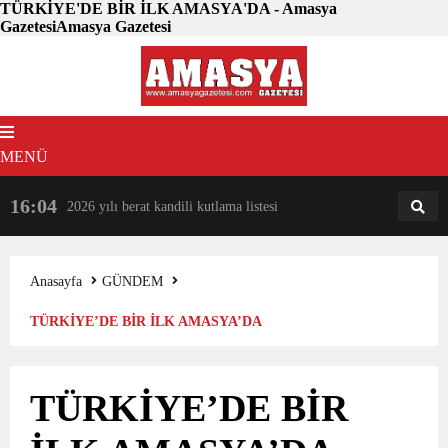
TÜRKİYE'DE BİR İLK AMASYA'DA - Amasya
GazetesiAmasya Gazetesi
MENÜ
16:04
18:31
2026 yılı berat kandili kutlama listesi
AM
AN
Anasayfa
GÜNDEM
TÜRKİYE’DE BİR İLK AMASYA’DA
TÜRKİYE’DE BİR