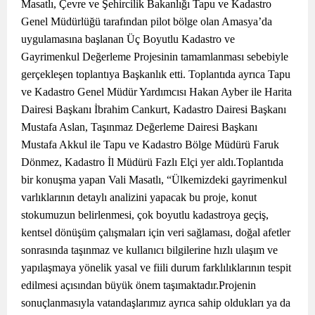
Masatlı, Çevre ve Şehircilik Bakanlığı Tapu ve Kadastro
Genel Müdürlüğü tarafından pilot bölge olan Amasya’da
uygulamasına başlanan Üç Boyutlu Kadastro ve
Gayrimenkul Değerleme Projesinin tamamlanması sebebiyle
gerçekleşen toplantıya Başkanlık etti. Toplantıda ayrıca Tapu
ve Kadastro Genel Müdür Yardımcısı Hakan Ayber ile Harita
Dairesi Başkanı İbrahim Cankurt, Kadastro Dairesi Başkanı
Mustafa Aslan, Taşınmaz Değerleme Dairesi Başkanı
Mustafa Akkul ile Tapu ve Kadastro Bölge Müdürü Faruk
Dönmez, Kadastro İl Müdürü Fazlı Elçi yer aldı.Toplantıda
bir konuşma yapan Vali Masatlı, “Ülkemizdeki gayrimenkul
varlıklarının detaylı analizini yapacak bu proje, konut
stokumuzun belirlenmesi, çok boyutlu kadastroya geçiş,
kentsel dönüşüm çalışmaları için veri sağlaması, doğal afetler
sonrasında taşınmaz ve kullanıcı bilgilerine hızlı ulaşım ve
yapılaşmaya yönelik yasal ve fiili durum farklılıklarının tespit
edilmesi açısından büyük önem taşımaktadır.Projenin
sonuçlanmasıyla vatandaşlarımız ayrıca sahip oldukları ya da