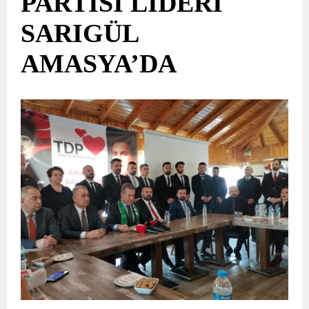
PARTİSİ LİDERİ
SARIGÜL
AMASYA’DA