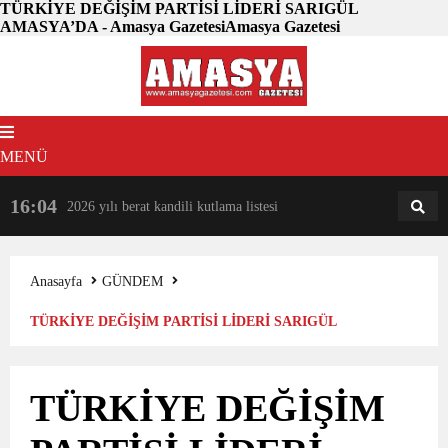
TÜRKİYE DEĞİŞİM PARTİSİ LİDERİ SARIGÜL
AMASYA’DA - Amasya GazetesiAmasya Gazetesi
MENÜ
16:04
18:31
2026 yılı berat kandili kutlama listesi
AM
AN
Anasayfa
GÜNDEM
TÜRKİYE DEĞİŞİM PARTİSİ LİDERİ SARIGÜL
AMASYA’DA
TÜRKİYE DEĞİŞİM