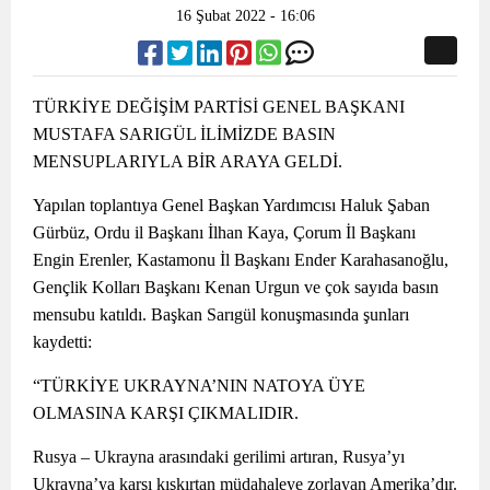
16 Şubat 2022 - 16:06
TÜRKİYE DEĞİŞİM PARTİSİ GENEL BAŞKANI
MUSTAFA SARIGÜL İLİMİZDE BASIN
MENSUPLARIYLA BİR ARAYA GELDİ.
Yapılan toplantıya Genel Başkan Yardımcısı Haluk Şaban
Gürbüz, Ordu il Başkanı İlhan Kaya, Çorum İl Başkanı
Engin Erenler, Kastamonu İl Başkanı Ender Karahasanoğlu,
Gençlik Kolları Başkanı Kenan Urgun ve çok sayıda basın
mensubu katıldı. Başkan Sarıgül konuşmasında şunları
kaydetti:
“TÜRKİYE UKRAYNA’NIN NATOYA ÜYE
OLMASINA KARŞI ÇIKMALIDIR.
Rusya – Ukrayna arasındaki gerilimi artıran, Rusya’yı
Ukrayna’ya karşı kışkırtan müdahaleye zorlayan Amerika’dır.