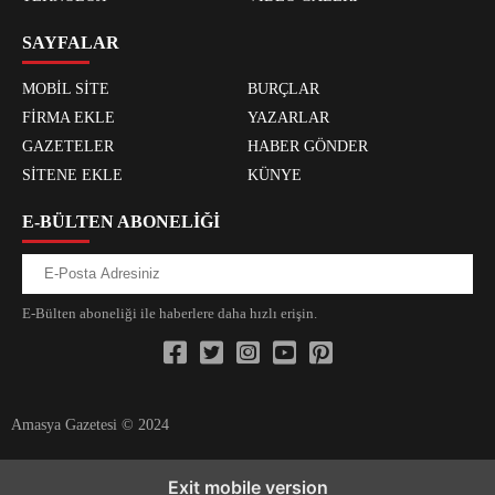
SAYFALAR
MOBİL SİTE
BURÇLAR
FİRMA EKLE
YAZARLAR
GAZETELER
HABER GÖNDER
SİTENE EKLE
KÜNYE
E-BÜLTEN ABONELİĞİ
E-Bülten aboneliği ile haberlere daha hızlı erişin.
Amasya Gazetesi © 2024
xvideos.com zenededeneme vonbonusu vewereveren siteler
yarrak
Exit mobile version
yarrak dinimi binisi virin sitilir 3131
^^xyarrak bonusa veren dinoma