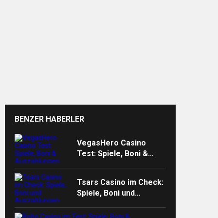
n”
BENZER HABERLER
VegasHero Casino
Test: Spiele, Boni &
Auszahlungen
Tsars Casino im Check:
Spiele, Boni und
Auszahlungen