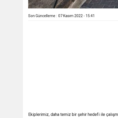
Son Güncelleme :
07 Kasım 2022 - 15:41
Ekiplerimiz, daha temiz bir şehir hedefi ile çalışm