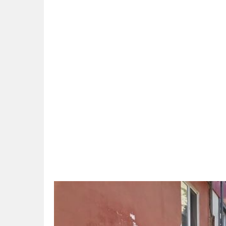
14:58
ÖZARSLAN ŞEKER FABR
15:45
ŞEKER FABRİKASI 72. 
20:50
Amasya Şeker Fabrikas
18:45
AÇI EĞİTİM KURUMLARIND
Kandili Mesajı
17:04
Amasya’da Dev Motosikl
16:04
2026 yılı berat kandili k