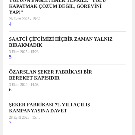
YOLUNA ENGEL! HALK TEPKİLİ: “YOLU
KAPATMAK ÇÖZÜM DEĞİL, GÖREVİNİ
YAP!”
28 Ekim 2025 - 15:32
4
SAATCİ ÇİFCİMİZİ HİÇBİR ZAMAN YALNIZ
BIRAKMADIK
3 Ekim 2025 - 15:23
5
ÖZARSLAN ŞEKER FABRİKASI BİR
BEREKET KAPISIDIR
3 Ekim 2025 - 14:58
6
ŞEKER FABRİKASI 72. YILI AÇILIŞ
KAMPANYASINA DAVET
28 Eylül 2025 - 15:45
7