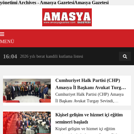
yönetimi Archives - Amasya GazetesiAmasya Gazetesi
MENÜ
16:04
18:31
2026 yılı berat kandili kutlama listesi
AM
AN
Cumhuriyet Halk Partisi (CHP)
Amasya İl Başkanı Avukat Turgay
Sevindi, Genel Başkanları Özgür
Cumhuriyet Halk Partisi (CHP) Amasya
İl Başkanı Avukat Turgay Sevindi,
Özel’in öncülüğünde başlatılan
Genel Başkanları Özgür Özel’in
yerel seçim seferberliği kapsamında
öncülüğünde başlatılan yerel seçim
Kişisel gelişim ve hizmet içi eğitim
il yönetimi ile bir toplantı düzenledi.
seferberliği kapsamında il yönetimi ile
semineri başladı
bir toplantı düze...
Kişisel gelişim ve hizmet içi eğitim