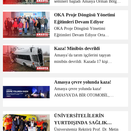
semineri başladı Amasya Orman Bölge
müdürlüğü tarafından kurumsal temsili
güçlendirmek adına kurulan protokol
OKA Proje Döngüsü Yönetimi
yöntemi, kişisel gelişim ve hizmet içi
Eğitimleri Devam Ediyor
eğitim seminer...
OKA Proje Döngüsü Yönetimi
Eğitimleri Devam Ediyor Orta
Karadeniz Kalkınma Ajansı’nın (OKA)
Amasya, Çorum, Samsun ve Tokat’ta
Kaza! Minibüs devrildi
proje üretme, yazma ve yönetme
Amasya’da tarım işçilerini taşıyan
kapasitesini artırmaya yönelik
minibüs devrildi. Kazada 17 kişi
düzenlediği ...
yaralandı. Kadriye Aydoğdu
yönetimindeki işçi servisi Amasya’nın
Suluova ilçesinden Oluz köyüne gitmek
Amasya çevre yolunda kaza!
için yola çıktı. Yıldız...
Amasya çevre yolunda kaza!
AMASYA’DA BİR OTOMOBİL,
ÖNÜNDE SEYREDEN BİR TIRA
ÇARPTI. “2 YARALI” Amasya’da bir
otomobil tünelde önünde seyreden tıra
ÜNİVERSİTELİLERİN
çarptı. Otomobildeki iki kişi yaral...
YURTDIŞINDA SAĞLIK
EĞİTİMİ PROJESİ
Üniversitemiz Rektörü Prof. Dr. Metin