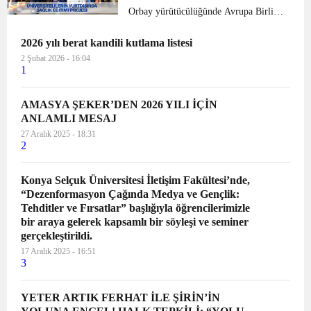
Orbay yürütücülüğünde Avrupa Birliği
Bakanlığı Erasmus+ KA202 Mesleki
2026 yılı berat kandili kutlama listesi
Eğitim Stratejik Ortaklık Projeleri
kapsamında yapılan “Havayolu
2 Şubat 2026 - 16:04
1
Yönetiminde Glottik ve Ekst...
AMASYA ŞEKER’DEN 2026 YILI İÇİN
ANLAMLI MESAJ
27 Aralık 2025 - 18:31
2
Konya Selçuk Üniversitesi İletişim Fakültesi’nde,
“Dezenformasyon Çağında Medya ve Gençlik:
Tehditler ve Fırsatlar” başlığıyla öğrencilerimizle
bir araya gelerek kapsamlı bir söyleşi ve seminer
gerçekleştirildi.
17 Aralık 2025 - 16:51
3
YETER ARTIK FERHAT İLE ŞİRİN’İN