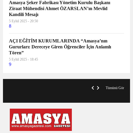
Amasya Şeker Fabrikası Yönetim Kurulu Başkanı
Ziraat Mühendisi Ahmet ÖZARSLAN’ın Mevlid
Kandili Mesajı
5 Eylül 2025 - 20:50
8
AÇI EĞİTİM KURUMLARINDA “Amasya’nın
Gururları: Dereceye Giren Öğrenciler İçin Anlamlı
Tören”
5 Eylül 2025 - 18:45
9
VegasHero Casino Test: Spiele, Boni &
T
Auszahlungen
A
Tümünü Gör