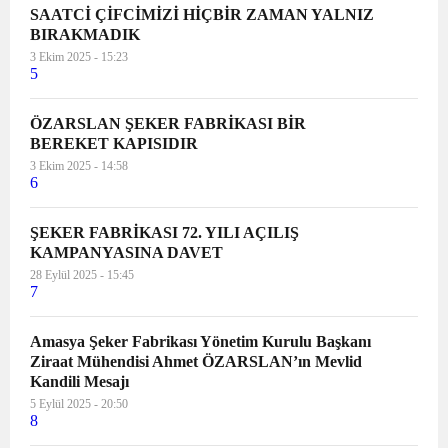
SAATCİ ÇİFCİMİZİ HİÇBİR ZAMAN YALNIZ
BIRAKMADIK
3 Ekim 2025 - 15:23
5
ÖZARSLAN ŞEKER FABRİKASI BİR
BEREKET KAPISIDIR
3 Ekim 2025 - 14:58
6
ŞEKER FABRİKASI 72. YILI AÇILIŞ
KAMPANYASINA DAVET
28 Eylül 2025 - 15:45
7
Amasya Şeker Fabrikası Yönetim Kurulu Başkanı
Ziraat Mühendisi Ahmet ÖZARSLAN’ın Mevlid
Kandili Mesajı
5 Eylül 2025 - 20:50
8