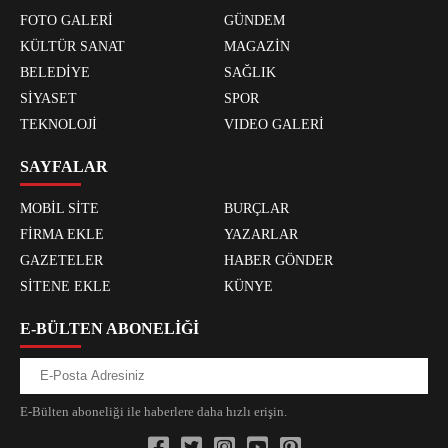
FOTO GALERİ
GÜNDEM
KÜLTÜR SANAT
MAGAZİN
BELEDİYE
SAĞLIK
SİYASET
SPOR
TEKNOLOJİ
VIDEO GALERİ
SAYFALAR
MOBİL SİTE
BURÇLAR
FİRMA EKLE
YAZARLAR
GAZETELER
HABER GÖNDER
SİTENE EKLE
KÜNYE
E-BÜLTEN ABONELİĞİ
E-Bülten aboneliği ile haberlere daha hızlı erişin.