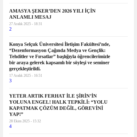
AMASYA ŞEKER’DEN 2026 YILI İÇİN
ANLAMLI MESAJ
27 Aralık 2025 - 18:31
2
Konya Selçuk Üniversitesi İletişim Fakültesi’nde,
“Dezenformasyon Çağında Medya ve Gençlik:
Tehditler ve Fırsatlar” başlığıyla öğrencilerimizle
bir araya gelerek kapsamlı bir söyleşi ve seminer
gerçekleştirildi.
17 Aralık 2025 - 16:51
3
YETER ARTIK FERHAT İLE ŞİRİN’İN
YOLUNA ENGEL! HALK TEPKİLİ: “YOLU
KAPATMAK ÇÖZÜM DEĞİL, GÖREVİNİ
YAP!”
28 Ekim 2025 - 15:32
4