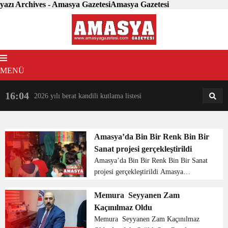
yazı Archives - Amasya GazetesiAmasya Gazetesi
MENÜ
16:04
18:31
2026 yılı berat kandili kutlama listesi
AM
AN
Amasya’da Bin Bir Renk Bin Bir
Sanat projesi gerçekleştirildi
Amasya’da Bin Bir Renk Bin Bir Sanat
projesi gerçekleştirildi Amasya
Akşemsettin ilkokulunda ‘ Bin Bir
Renk Bin Bir Sanat’ projesi
Memura Seyyanen Zam
gerçekleştirildi. Projenin amacı; çini,
Kaçınılmaz Oldu
dokuma, ebru, seramik...
Memura Seyyanen Zam Kaçınılmaz