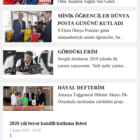
Oldu Anadolu Sağlık Sen Genel
Başkanı Necip Taşkın, dar ve sabit
gelirli kamu çalışanlarının ve
MİNİK ÖĞRENCİLER DÜNYA
emeklilerinin yaşam şartlarının
POSTA GÜNÜNÜ KUTLADI
ağırlaştığına dikkat çekerek, benzine
9 Ekim Dünya Postalar günü
ve...
münasebetiyle minik öğrenciler, bir
araya gelerek mahallelerinde bulunan
postacılara mektup yazdı. Zübeyde
GÖRDÜKLERİM
Hanım Üçler İlkokulu 2/E ve 3/E sınıfı
Sevgili dostlarım 2019 yılında ilk
öğrencileri, bir araya gele...
yazımı yazıyorum. Yedi aydır yazmaya
ara vermiştim. Bazen Facebook’ta
paylaşımlarım oldu ama önemli bir
konu ile ilgili yazı yazmadım bunun da
HAYAL DEFTERİM
bazı nedenleri var tab...
Amasya Tuğgeneral Hikmet Akıncı İlk-
Ortaokulu tarafından yürütülen proje
kapsamında “Hayal Defterim” adlı kitap
basıldı. Proje kapsamında öğrenciler İl
Milli Eğitim Müdürü Doç. Dr. İlker
2026 yılı berat kandili kutlama listesi
Kösterelioğlu...
2 Şubat 2026 - 16:04
1