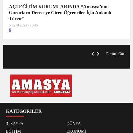
AÇI EĞİTİM KURUMLARINDA “Amasya’nın
Gururları: Dereceye Giren Öğrenciler İçin Anlamlı
Tören”
5 Eylül 2025 - 18:45
9
VegasHero Casino Test: Spiele, Boni &
T
Auszahlungen
A
Tümünü Gör
KATEGORİLER
3. SAYFA
DÜNYA
EĞİTİM
EKONOMİ