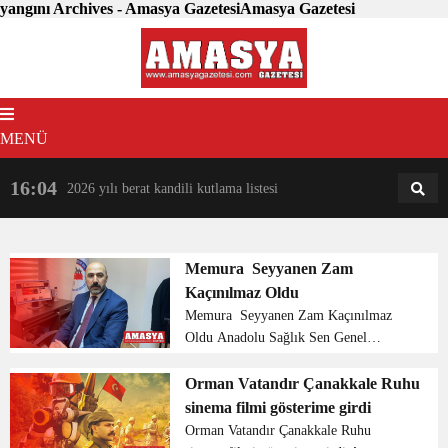
yangını Archives - Amasya GazetesiAmasya Gazetesi
MENÜ
16:04
18:31
2026 yılı berat kandili kutlama listesi
AM
AN
Memura Seyyanen Zam
Kaçınılmaz Oldu
Memura Seyyanen Zam Kaçınılmaz
Oldu Anadolu Sağlık Sen Genel
Başkanı Necip Taşkın, dar ve sabit
gelirli kamu çalışanlarının ve
Orman Vatandır Çanakkale Ruhu
emeklilerinin yaşam şartlarının
sinema filmi gösterime girdi
ağırlaştığına dikkat çekerek, benzine
Orman Vatandır Çanakkale Ruhu
ve...