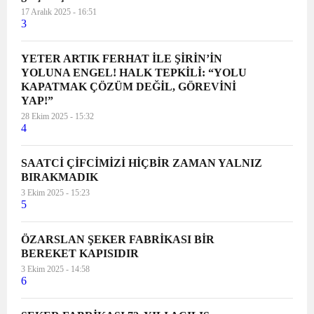
17 Aralık 2025 - 16:51
3
YETER ARTIK FERHAT İLE ŞİRİN’İN
YOLUNA ENGEL! HALK TEPKİLİ: “YOLU
KAPATMAK ÇÖZÜM DEĞİL, GÖREVİNİ
YAP!”
28 Ekim 2025 - 15:32
4
SAATCİ ÇİFCİMİZİ HİÇBİR ZAMAN YALNIZ
BIRAKMADIK
3 Ekim 2025 - 15:23
5
ÖZARSLAN ŞEKER FABRİKASI BİR
BEREKET KAPISIDIR
3 Ekim 2025 - 14:58
6