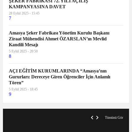
ŞEKER FABRİKASI 72. YILI AÇILIŞ
KAMPANYASINA DAVET
28 Eylül 2025 - 15:45
7
Amasya Şeker Fabrikası Yönetim Kurulu Başkanı
Ziraat Mühendisi Ahmet ÖZARSLAN’ın Mevlid
Kandili Mesajı
5 Eylül 2025 - 20:50
8
AÇI EĞİTİM KURUMLARINDA “Amasya’nın
Gururları: Dereceye Giren Öğrenciler İçin Anlamlı
Tören”
5 Eylül 2025 - 18:45
9
V
x
A
Tümünü Gör