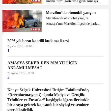
sinema filmi gösterime girdi Amasya
Orman Bölge Müdürü Halil Oflu ve
Orman Müdürlüğü personellerinin de
Merzifon’da otomobil yangını
katıldığı ‘ Orman Vatandır Çanakkale
Merzifon’da otomobil yangını
Ruhu ‘ adlı sinema filmi gös...
Amasya’nın Merzifon ilçesinde park
halindeki bir araç yangın sebebiyle
hasar gördü Bahçelievler Mahallesi
Adnan Menderes Caddesi’nde park
2026 yılı berat kandili kutlama listesi
halindeki Yasin Ölçüoğlu...
2 Şubat 2026 - 16:04
1
AMASYA ŞEKER’DEN 2026 YILI İÇİN
ANLAMLI MESAJ
27 Aralık 2025 - 18:31
2
Konya Selçuk Üniversitesi İletişim Fakültesi’nde,
“Dezenformasyon Çağında Medya ve Gençlik:
Tehditler ve Fırsatlar” başlığıyla öğrencilerimizle
bir araya gelerek kapsamlı bir söyleşi ve seminer
gerçekleştirildi.