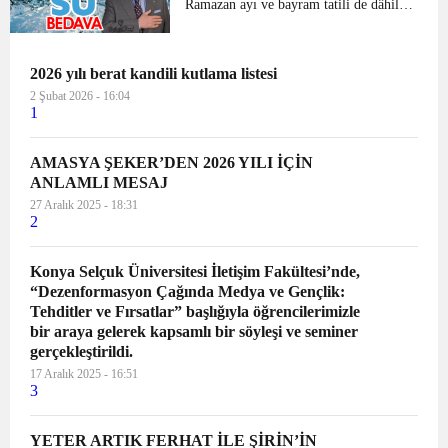
öğrencilere sür...
Ramazan ayı ve bayram tatili de dâhil
olmak üzere hiçbir vatandaştan bu süre
zarfında su ücreti alınmayacağını
bildirdi. Amasya Belediye Başkanı
2026 yılı berat kandili kutlama listesi
Mehmet Sarı 31 Mart se...
2 Şubat 2026 - 16:04
1
AMASYA ŞEKER’DEN 2026 YILI İÇİN
ANLAMLI MESAJ
27 Aralık 2025 - 18:31
2
Konya Selçuk Üniversitesi İletişim Fakültesi’nde,
“Dezenformasyon Çağında Medya ve Gençlik:
Tehditler ve Fırsatlar” başlığıyla öğrencilerimizle
bir araya gelerek kapsamlı bir söyleşi ve seminer
gerçekleştirildi.
17 Aralık 2025 - 16:51
3
YETER ARTIK FERHAT İLE ŞİRİN’İN