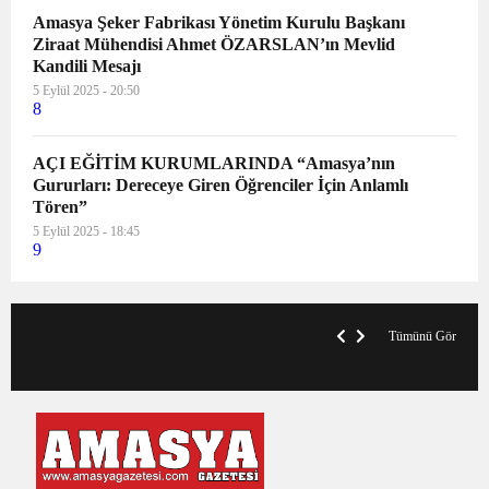
Amasya Şeker Fabrikası Yönetim Kurulu Başkanı
Ziraat Mühendisi Ahmet ÖZARSLAN’ın Mevlid
Kandili Mesajı
5 Eylül 2025 - 20:50
8
AÇI EĞİTİM KURUMLARINDA “Amasya’nın
Gururları: Dereceye Giren Öğrenciler İçin Anlamlı
Tören”
5 Eylül 2025 - 18:45
9
V
x
A
Tümünü Gör