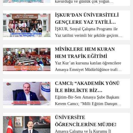
kavurduğu ve günlük çok yoğun
yağmur geçişlerinin olduğu bugünlerde,
en çok görülen sağlık problemlerinden
İŞKUR’DAN ÜNİVERSİTELİ
biri de astım. Sıcak ve nemli havaya
GENÇLERE YAZ TATİLİ
maruz kalma, aler...
FIRSATI
İŞKUR, Sosyal Çalışma Programı ile
Yaz tatilini verimli bir şekilde geçirmek
isteyen üniversiteli gençlere fırsat
sundu. Program, ilimizde de
MİNİKLERE HEM KURAN
uygulanmaya başladı.
HEM TRAFİK EĞİTİMİ
Cumhurbaşkanlığı Birinci 100 Günlük
Yaz Kur’an kursuna katılan öğrencilere
İ...
Amasya Emniyet Müdürlüğünce trafik
eğitimi veriliyor. Kursa katılan
öğrenciler, hem Kur’an-ı Kerim hem de
CAMCI; “AKADEMİK YÖNÜ
trafik kurallarını öğreniyor. Amasya
İLE BİRLİKTE BİZ
merkez...
ÖĞRENCİLERİ NEREYE
Eğitim-Bir-Sen Amasya Şube Başkanı
Kerem Camcı; “Milli Eğitim Danışma
GÖTÜRÜYORUZ?”
Kurulu toplantısına katılarak bizim
hedefimiz akademik çalışmalarla
ÜNİVERSİTE
birlikte nitelikli gençler yetiştirmek
ÖĞRENCİLERİNE MÜJDE!
olmalıdır.” dedi. Camcı...
Amasya Çalışma ve İş Kurumu İl