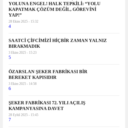
YOLUNA ENGEL! HALK TEPKİLİ: “YOLU
KAPATMAK ÇÖZÜM DEĞİL, GÖREVİNİ
YAP!”
28 Ekim 2025 - 15:32
4
SAATCİ ÇİFCİMİZİ HİÇBİR ZAMAN YALNIZ
BIRAKMADIK
3 Ekim 2025 - 15:23
5
ÖZARSLAN ŞEKER FABRİKASI BİR
BEREKET KAPISIDIR
3 Ekim 2025 - 14:58
6
ŞEKER FABRİKASI 72. YILI AÇILIŞ
KAMPANYASINA DAVET
28 Eylül 2025 - 15:45
7