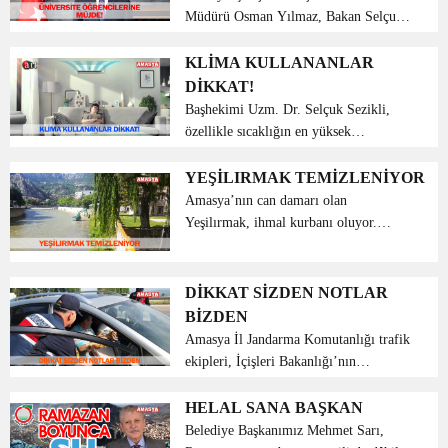
Müdürü Osman Yılmaz, Bakan Selçuk
Sosyal Çalışma Programı başvuru
tarihini açıkladı, “Üniversiteli
KLİMA KULLANANLAR
gençlerimiz başvurularını 25-28
DİKKAT!
Haziran tarihleri arasında internet üz...
Başhekimi Uzm. Dr. Selçuk Sezikli,
özellikle sıcaklığın en yüksek
hissedildiği bu günlerde sıklıkla
başvurulan klimalarla ilgili uyarılarda
YEŞİLIRMAK TEMİZLENİYOR
bulundu. Sıcak havalarda oda ısısını
Amasya’nın can damarı olan
düşürerek konforlu bir ...
Yeşilırmak, ihmal kurbanı oluyor.
Yeşilırmak’tan bayram tatilinde yağ
tabakalarının akması dikkat çekti.
Yeşilırmak’taki kirliliğe nihayet çözüm
DİKKAT SİZDEN NOTLAR
bulundu. Amasya’nın içinden ...
BİZDEN
Amasya İl Jandarma Komutanlığı trafik
ekipleri, İçişleri Bakanlığı’nın
uyguladığı ‘Dikkat sizden notlar
bizden’ projesi kapsamında yol
HELAL SANA BAŞKAN
kontrollerinde durdurulan araçlardaki
Belediye Başkanımız Mehmet Sarı,