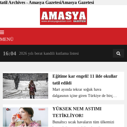
tatil Archives - Amasya GazetesiAmasya Gazetesi
MENÜ
16:04
18:31
2026 yılı berat kandili kutlama listesi
AM
AN
Eğitime kar engeli! 11 ilde okullar
tatil edildi
Mart ayında tekrar soğuk hava
dalgasının içine giren Türkiye de birçok
bölgede kar yağışı etkisini sürdürüyor.
Olumsuz hava koşulları nedeniyle
YÜKSEK NEM ASTIMI
Düzce, Bolu, Ardahan, Ağrı, Giresun,
TETİKLİYOR!
Kars, Amasya, Samsu...
Bunaltıcı sıcak havaların tüm ülkemizi