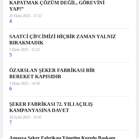
KAPATMAK ÇÖZÜM DEĞİL, GÖREVİNİ
YAP!”
28 Ekim 2025 - 15:32
4
SAATCİ ÇİFCİMİZİ HİÇBİR ZAMAN YALNIZ
BIRAKMADIK
3 Ekim 2025 - 15:23
5
ÖZARSLAN ŞEKER FABRİKASI BİR
BEREKET KAPISIDIR
3 Ekim 2025 - 14:58
6
ŞEKER FABRİKASI 72. YILI AÇILIŞ
KAMPANYASINA DAVET
28 Eylül 2025 - 15:45
7
Amasya Şeker Fabrikası Yönetim Kurulu Başkanı