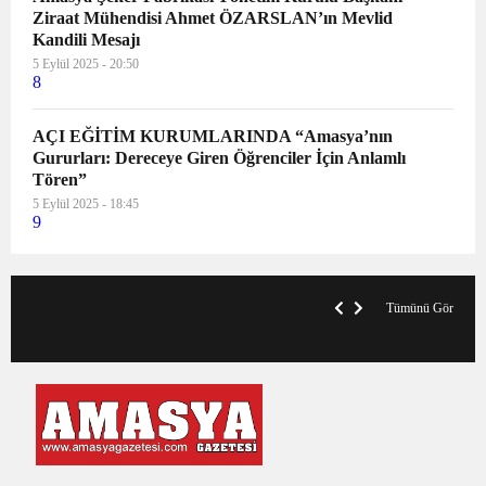
Ziraat Mühendisi Ahmet ÖZARSLAN’ın Mevlid
Kandili Mesajı
5 Eylül 2025 - 20:50
8
AÇI EĞİTİM KURUMLARINDA “Amasya’nın
Gururları: Dereceye Giren Öğrenciler İçin Anlamlı
Tören”
5 Eylül 2025 - 18:45
9
VegasHero Casino Test: Spiele, Boni &
T
Auszahlungen
A
Tümünü Gör