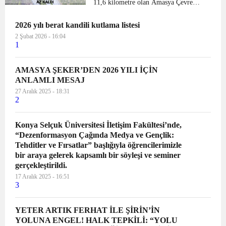
11,6 kilometre olan Amasya Çevre
Yolu’nda 2018 yıl sonu itibarıyla 2 adet
2026 yılı berat kandili kutlama listesi
çift tüp tünel, 6 adet köprü (bölünmüş),
1 adet kavşak köprüsü, 2 adet aç-kapa
2 Şubat 2026 - 16:04
1
yapılarınd...
AMASYA ŞEKER’DEN 2026 YILI İÇİN
ANLAMLI MESAJ
27 Aralık 2025 - 18:31
2
Konya Selçuk Üniversitesi İletişim Fakültesi’nde,
“Dezenformasyon Çağında Medya ve Gençlik:
Tehditler ve Fırsatlar” başlığıyla öğrencilerimizle
bir araya gelerek kapsamlı bir söyleşi ve seminer
gerçekleştirildi.
17 Aralık 2025 - 16:51
3
YETER ARTIK FERHAT İLE ŞİRİN’İN
YOLUNA ENGEL! HALK TEPKİLİ: “YOLU