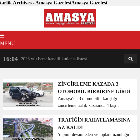
tarfik Archives - Amasya GazetesiAmasya Gazetesi
MENÜ
16:04
18:31
2026 yılı berat kandili kutlama listesi
AM
AN
ZİNCİRLEME KAZADA 3
OTOMOBİL BİRBİRİNE GİRDİ
Amasya’da 3 otomobilin karıştığı
zincirleme trafik kazasında 4 kişi
yaralandı. Alınan bilgiye göre Mustafa
Öztürk (43) idaresindeki 34 GR 6310
TRAFİĞİN RAHATLAMASINA
plakalı araç, otogar ışıklara geldiği
AZ KALDI
sırada durama...
Yapımı devam eden ve toplam uzunluğu