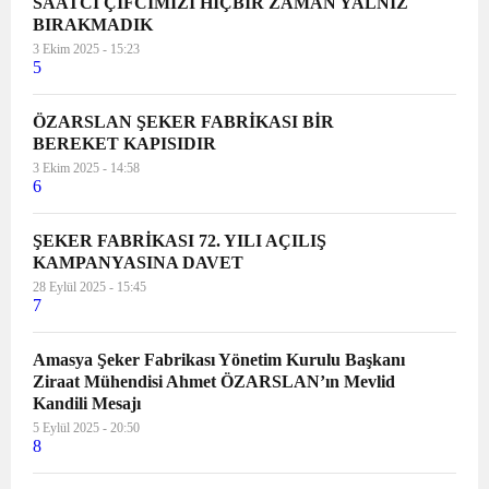
SAATCİ ÇİFCİMİZİ HİÇBİR ZAMAN YALNIZ
BIRAKMADIK
3 Ekim 2025 - 15:23
5
ÖZARSLAN ŞEKER FABRİKASI BİR
BEREKET KAPISIDIR
3 Ekim 2025 - 14:58
6
ŞEKER FABRİKASI 72. YILI AÇILIŞ
KAMPANYASINA DAVET
28 Eylül 2025 - 15:45
7
Amasya Şeker Fabrikası Yönetim Kurulu Başkanı
Ziraat Mühendisi Ahmet ÖZARSLAN’ın Mevlid
Kandili Mesajı
5 Eylül 2025 - 20:50
8