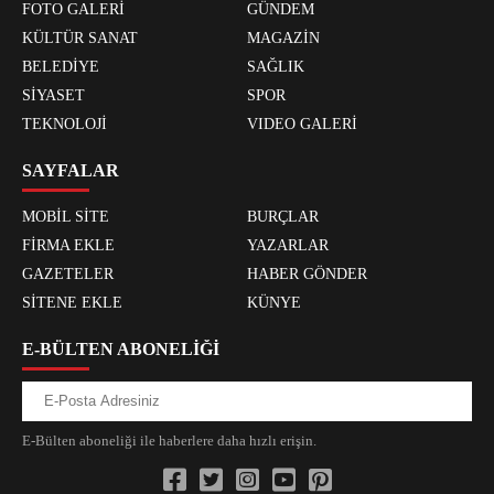
FOTO GALERİ
GÜNDEM
KÜLTÜR SANAT
MAGAZİN
BELEDİYE
SAĞLIK
SİYASET
SPOR
TEKNOLOJİ
VIDEO GALERİ
SAYFALAR
MOBİL SİTE
BURÇLAR
FİRMA EKLE
YAZARLAR
GAZETELER
HABER GÖNDER
SİTENE EKLE
KÜNYE
E-BÜLTEN ABONELİĞİ
E-Bülten aboneliği ile haberlere daha hızlı erişin.