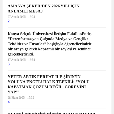
AMASYA ŞEKER’DEN 2026 YILI İÇİN
ANLAMLI MESAJ
27 Aralık 2025 - 18:31
2
Konya Selçuk Üniversitesi İletişim Fakültesi’nde,
“Dezenformasyon Çağında Medya ve Gençlik:
Tehditler ve Fırsatlar” başlığıyla öğrencilerimizle
bir araya gelerek kapsamlı bir söyleşi ve seminer
gerçekleştirildi.
17 Aralık 2025 - 16:51
3
YETER ARTIK FERHAT İLE ŞİRİN’İN
YOLUNA ENGEL! HALK TEPKİLİ: “YOLU
KAPATMAK ÇÖZÜM DEĞİL, GÖREVİNİ
YAP!”
28 Ekim 2025 - 15:32
4