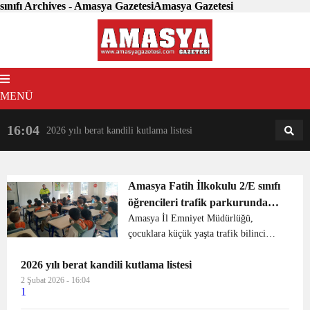
sınıfı Archives - Amasya GazetesiAmasya Gazetesi
MENÜ
16:04
18:31
2026 yılı berat kandili kutlama listesi
AM
AN
Amasya Fatih İlkokulu 2/E sınıfı
öğrencileri trafik parkurunda
trafik kurallarını öğrenmek için
Amasya İl Emniyet Müdürlüğü,
çocuklara küçük yaşta trafik bilinci
ziyaret gerçekleştirdi.
kazandırmak amacıyla Trafik Eğitim
2026 yılı berat kandili kutlama listesi
Parkı’nda kuralları uygulamalı olarak
öğretiyor. 2023-2024 yılı yeni eğitim ve
2 Şubat 2026 - 16:04
1
öğretim yılının başl...