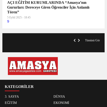
AÇI EĞİTİM KURUMLARINDA “Amasya’nın
Gururları: Dereceye Giren Öğrenciler İçin Anlamlı
Tören”
5 Eylül 2025 - 18:45
9
VegasHero Casino Test: Spiele, Boni &
T
Auszahlungen
A
Tümünü Gör
KATEGORİLER
3. SAYFA
DÜNYA
EĞİTİM
EKONOMİ