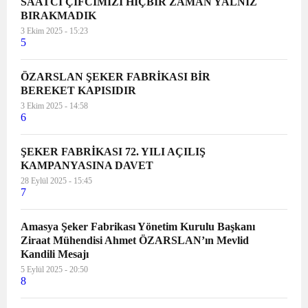
SAATCİ ÇİFCİMİZİ HİÇBİR ZAMAN YALNIZ
BIRAKMADIK
3 Ekim 2025 - 15:23
5
ÖZARSLAN ŞEKER FABRİKASI BİR
BEREKET KAPISIDIR
3 Ekim 2025 - 14:58
6
ŞEKER FABRİKASI 72. YILI AÇILIŞ
KAMPANYASINA DAVET
28 Eylül 2025 - 15:45
7
Amasya Şeker Fabrikası Yönetim Kurulu Başkanı
Ziraat Mühendisi Ahmet ÖZARSLAN’ın Mevlid
Kandili Mesajı
5 Eylül 2025 - 20:50
8