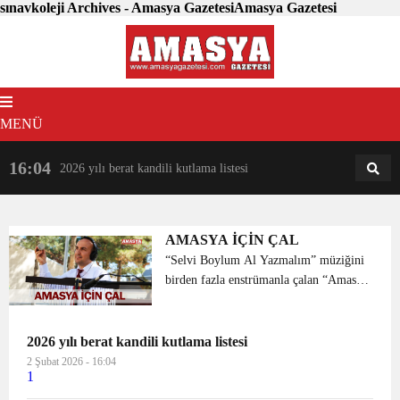
sınavkoleji Archives - Amasya GazetesiAmasya Gazetesi
MENÜ
16:04
18:31
2026 yılı berat kandili kutlama listesi
AM
AN
AMASYA İÇİN ÇAL
“Selvi Boylum Al Yazmalım” müziğini
birden fazla enstrümanla çalan “Amasya
İçin Çal” topluluğu Amasya
Üniversitesi ve Amasya’nın tarihi
yerlerinde çekim yaptılar. Çekimlere
2026 yılı berat kandili kutlama listesi
katılan Rektör Prof. Dr. Me...
2 Şubat 2026 - 16:04
1