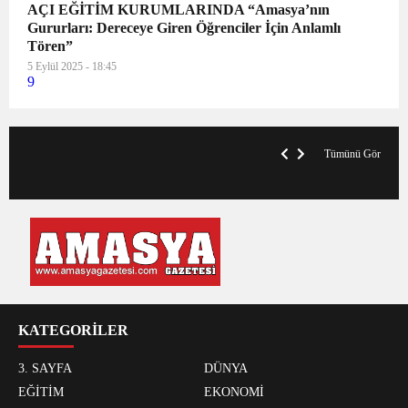
AÇI EĞİTİM KURUMLARINDA “Amasya’nın
Gururları: Dereceye Giren Öğrenciler İçin Anlamlı
Tören”
5 Eylül 2025 - 18:45
9
VegasHero Casino Test: Spiele, Boni &
T
Auszahlungen
A
Tümünü Gör
KATEGORİLER
3. SAYFA
DÜNYA
EĞİTİM
EKONOMİ