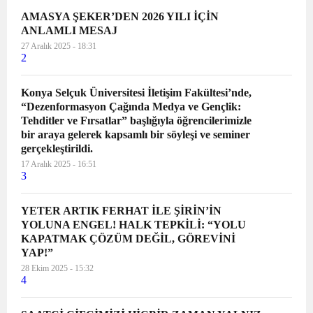
AMASYA ŞEKER’DEN 2026 YILI İÇİN
ANLAMLI MESAJ
27 Aralık 2025 - 18:31
2
Konya Selçuk Üniversitesi İletişim Fakültesi’nde,
“Dezenformasyon Çağında Medya ve Gençlik:
Tehditler ve Fırsatlar” başlığıyla öğrencilerimizle
bir araya gelerek kapsamlı bir söyleşi ve seminer
gerçekleştirildi.
17 Aralık 2025 - 16:51
3
YETER ARTIK FERHAT İLE ŞİRİN’İN
YOLUNA ENGEL! HALK TEPKİLİ: “YOLU
KAPATMAK ÇÖZÜM DEĞİL, GÖREVİNİ
YAP!”
28 Ekim 2025 - 15:32
4