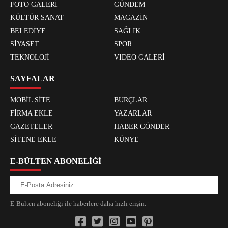
FOTO GALERİ
GÜNDEM
KÜLTÜR SANAT
MAGAZİN
BELEDİYE
SAĞLIK
SİYASET
SPOR
TEKNOLOJİ
VIDEO GALERİ
SAYFALAR
MOBİL SİTE
BURÇLAR
FİRMA EKLE
YAZARLAR
GAZETELER
HABER GÖNDER
SİTENE EKLE
KÜNYE
E-BÜLTEN ABONELİĞİ
E-Bülten aboneliği ile haberlere daha hızlı erişin.